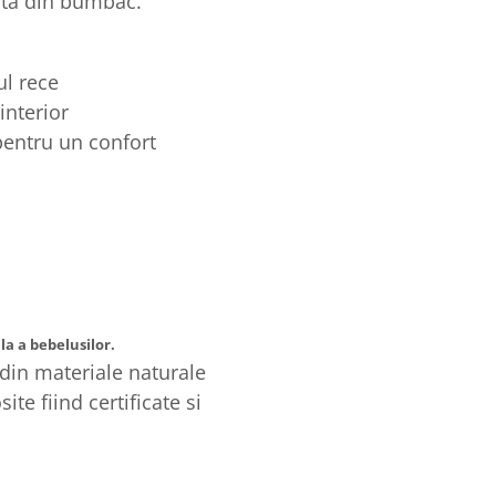
ată din bumbac.
ul rece
interior
pentru un confort
la a bebelusilor.
din materiale naturale
ite fiind certificate si