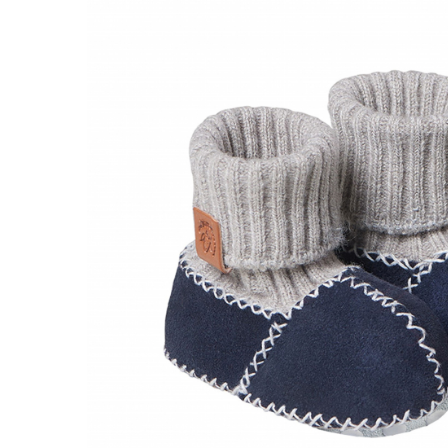
Botosei
Caciuli
Fulare si esarfe
Manusi
Saci de dormit bebe
Prosoape
Perii de par bebe
Camasi Barbati
Camasi baieti
Body-uri bebe