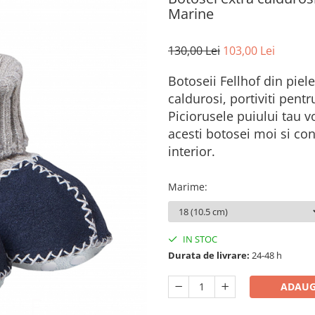
Marine
130,00 Lei
103,00 Lei
Botoseii Fellhof din piel
caldurosi, portiviti pent
Piciorusele puiului tau vo
acesti botosei moi si conf
interior.
Marime
:
IN STOC
Durata de livrare:
24-48 h
ADAUG