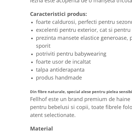
lezna este acoperită de o manșetă tricot
Caracteristici produs:
foarte caldurosi, perfecti pentru sezon
excelenti pentru exterior, cat si pentru 
prezinta mansete elastice generoase, 
sporit
potriviti pentru babywearing
foarte usor de incaltat
talpa antiderapanta
produs handmade
Din fibre naturale, special alese pentru pielea sensibi
Fellhof este un brand premium de haine 
pentru bebelusi si copii, toate fibrele folos
atent selectionate.
Material