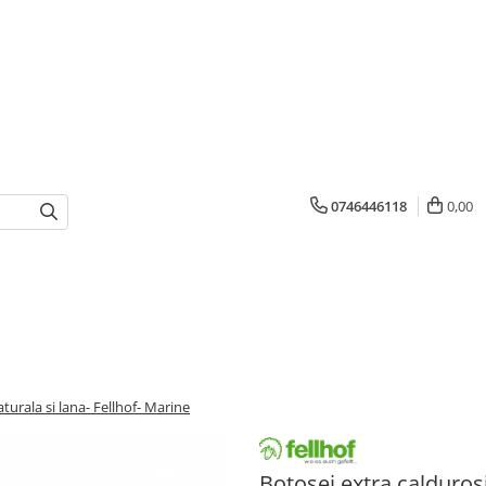
0746446118
0,00
aturala si lana- Fellhof- Marine
Botosei extra caldurosi 