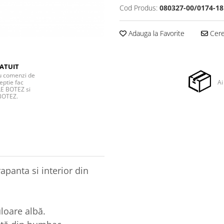
Cod Produs:
080327-00/0174-18
Adauga la Favorite
Cere 
ATUIT
ru comenzi de
eptie fac
Ai
E BOTEZ si
BOTEZ.
apanta si interior din
loare albă.