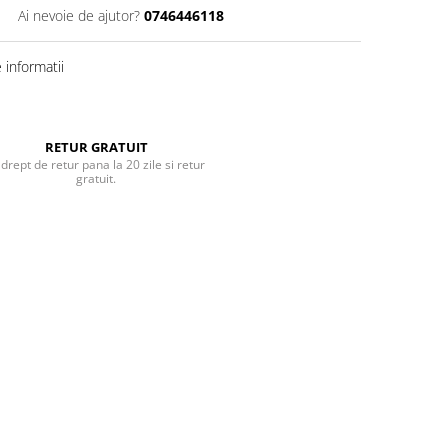
Ai nevoie de ajutor?
0746446118
informatii
RETUR GRATUIT
 drept de retur pana la 20 zile si retur
gratuit.