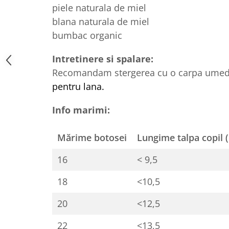
piele naturala de miel
blana naturala de miel
bumbac organic
Intretinere si spalare:
Recomandam stergerea cu o carpa ume
pentru lana.
Info marimi:
Mărime botosei
Lungime talpa copil 
16
< 9,5
18
<10,5
20
<12,5
22
<13,5