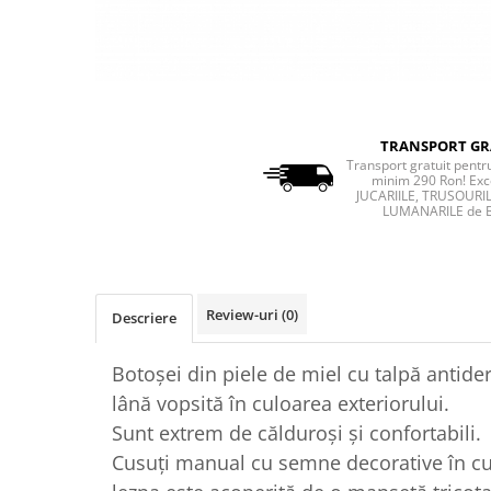
TRANSPORT GR
Transport gratuit pent
minim 290 Ron! Exc
JUCARIILE, TRUSOURIL
LUMANARILE de 
Review-uri
(0)
Descriere
Botoșei din piele de miel cu talpă antider
lână vopsită în culoarea exteriorului.
Sunt extrem de călduroși și confortabili.
Cusuți manual cu semne decorative în cu