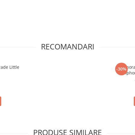
RECOMANDARI
ade Little
Hanora
-30%
Simphon
i
PRODUSE SIMILARE