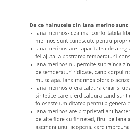
De ce hainutele din lana merino sunt a
lana merinos- cea mai confortabila fibr
merinos sunt cunoscute pentru propriet
lana merinos are capacitatea de a regla
fel ajuta la pastrarea temperaturii con
lana merinos nu permite supraincalzirea
de temperaturi ridicate, cand corpul n
multa apa, lana merinos ofera o senzat
lana merinos ofera caldura chiar si uda
sintetice care pierd caldura cand sunt
foloseste umiditatea pentru a genera 
lana merinos are proprietati antibacte
de alte fibre cu fir neted, firul de lana
asemeni unui acoperis, care impreuna 