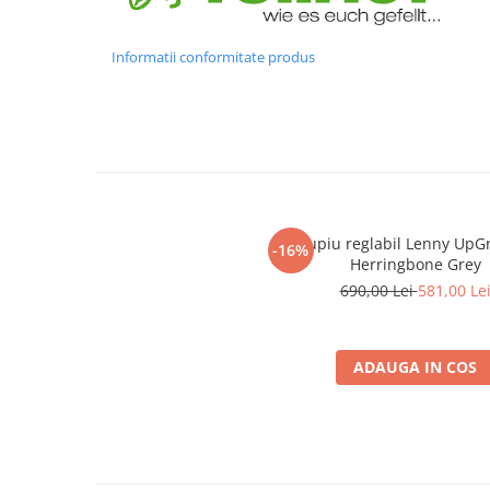
Informatii conformitate produs
Marsupiu reglabil Lenny UpGr
-16%
Herringbone Grey
690,00 Lei
581,00 Le
ADAUGA IN COS