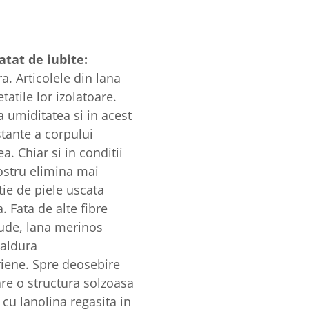
tat de iubite:
a. Articolele din lana
atile lor izolatoare.
 umiditatea si in acest
stante a corpului
. Chiar si in conditii
ostru elimina mai
ie de piele uscata
. Fata de alte fibre
 ude, lana merinos
caldura
riene. Spre deosebire
 are o structura solzoasa
cu lanolina regasita in