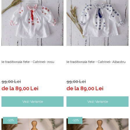
Ie traditionala fete - Catrinel- rosu
Ie traditionala fete - Catrinel- Albastru
99,00 Lei
99,00 Lei
de la 89,00 Lei
de la 89,00 Lei
Vezi Variante
Vezi Variante
-10%
-10%