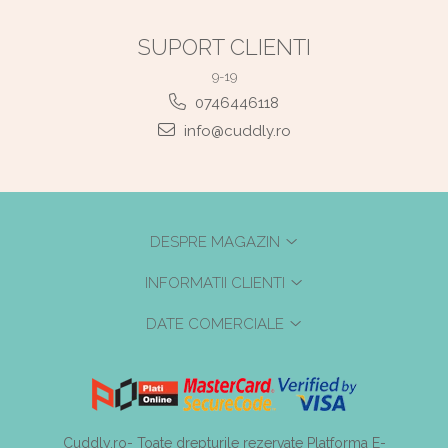
SUPORT CLIENTI
9-19
0746446118
info@cuddly.ro
DESPRE MAGAZIN
INFORMATII CLIENTI
DATE COMERCIALE
Cuddly.ro- Toate drepturile rezervate
Platforma E-