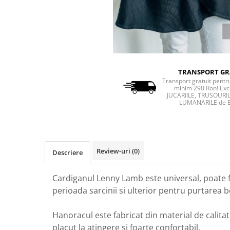
TRANSPORT GR
Transport gratuit pent
minim 290 Ron! Exc
JUCARIILE, TRUSOURIL
LUMANARILE de 
Review-uri
(0)
Descriere
Cardiganul Lenny Lamb este universal, poate fi
perioada sarcinii si ulterior pentru purtarea b
Hanoracul este fabricat din material de calita
placut la atingere si foarte confortabil,