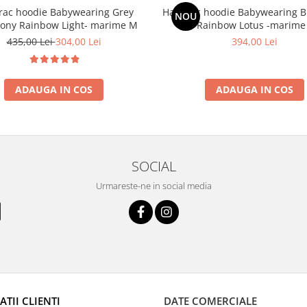
ac hoodie Babywearing Grey
Hanorac hoodie Babywearing Bl
NOU
ony Rainbow Light- marime M
Rainbow Lotus -marime
435,00 Lei
304,00 Lei
394,00 Lei
ADAUGA IN COS
ADAUGA IN COS
SOCIAL
Urmareste-ne in social media
TII CLIENTI
DATE COMERCIALE