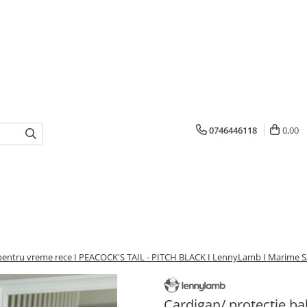
0746446118
0,00
 pentru vreme rece I PEACOCK'S TAIL - PITCH BLACK I LennyLamb I Marime 
Cardigan/ protectie b