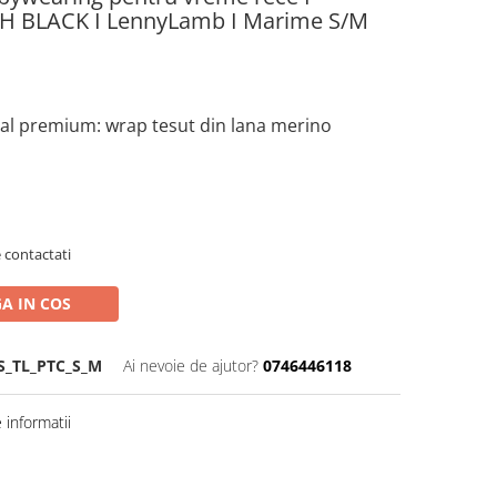
CH BLACK I LennyLamb I Marime S/M
ial premium: wrap tesut din lana merino
 contactati
A IN COS
_TL_PTC_S_M
Ai nevoie de ajutor?
0746446118
informatii