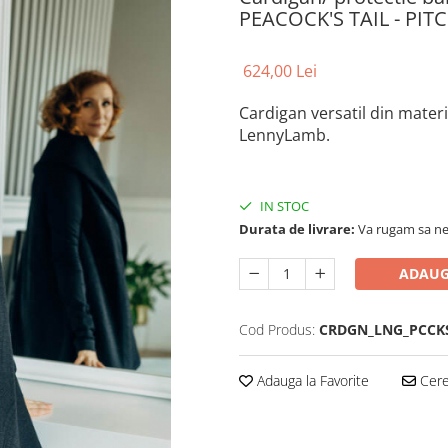
PEACOCK'S TAIL - PIT
624,00 Lei
Cardigan versatil din mater
LennyLamb.
IN STOC
Durata de livrare:
Va rugam sa ne
ADAUG
Cod Produs:
CRDGN_LNG_PCCKS
Adauga la Favorite
Cere 