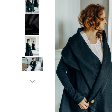
Botosei
Caciuli
Fulare si esarfe
Manusi
Saci de dormit bebe
Prosoape
Perii de par bebe
Camasi Barbati
Camasi baieti
Body-uri bebe