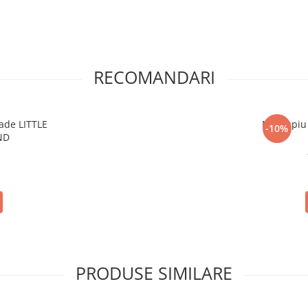
RECOMANDARI
ade LITTLE
Marsupiu 
-10%
ND
i
PRODUSE SIMILARE