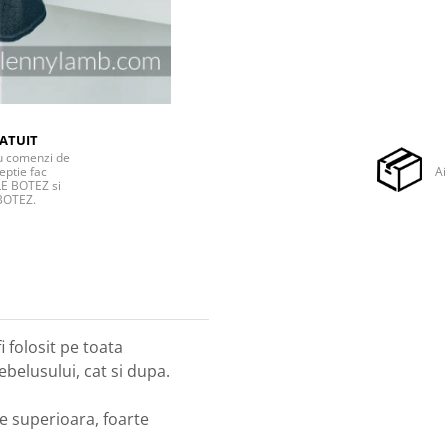
ATUIT
ru comenzi de
eptie fac
Ai
E BOTEZ si
BOTEZ.
 folosit pe toata
ebelusului, cat si dupa.
te superioara, foarte