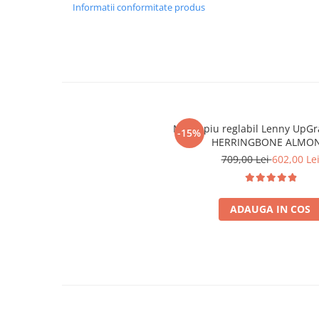
Informatii conformitate produs
Marsupiu reglabil Lenny UpGr
-15%
HERRINGBONE ALMO
709,00 Lei
602,00 Le
ADAUGA IN COS