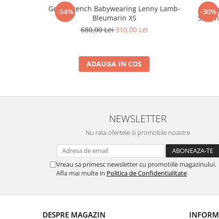
Geaca trench Babywearing Lenny Lamb-
Hanor
-54%
-30%
Bleumarin XS
Simph
680,00 Lei
310,00 Lei
ADAUGA IN COS
NEWSLETTER
Nu rata ofertele si promotiile noastre
Vreau sa primesc newsletter cu promotiile magazinului.
Afla mai multe in
Politica de Confidentialitate
DESPRE MAGAZIN
INFORMA