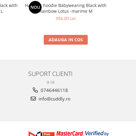
ack with
Hanorac hoodie Babywearing Black with
NOU
 L
Rainbow Lotus -marime M
394,00 Lei
ADAUGA IN COS
SUPORT CLIENTI
9-19
0746446118
info@cuddly.ro