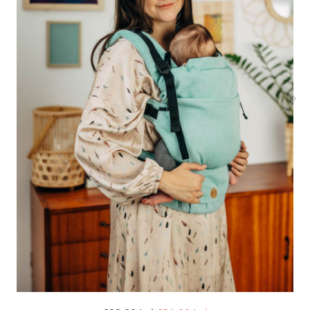
Botosei
Caciuli
Fulare si esarfe
Manusi
Saci de dormit bebe
Prosoape
Perii de par bebe
Camasi Barbati
Camasi baieti
Body-uri bebe