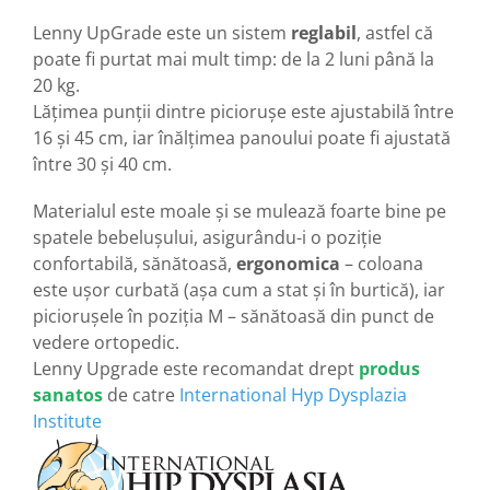
Lenny UpGrade este un sistem
reglabil
, astfel că
poate fi purtat mai mult timp: de la 2 luni până la
20 kg.
Lățimea punții dintre piciorușe este ajustabilă între
16 și 45 cm, iar înălțimea panoului poate fi ajustată
între 30 și 40 cm.
Materialul este moale și se mulează foarte bine pe
spatele bebelușului, asigurându-i o poziție
confortabilă, sănătoasă,
ergonomica
– coloana
este ușor curbată (așa cum a stat și în burtică), iar
piciorușele în poziția M – sănătoasă din punct de
vedere ortopedic.
Lenny Upgrade este recomandat drept
produs
sanatos
de catre
International Hyp Dysplazia
Institute