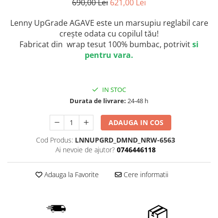
690,00 Lei
621,00 Lei
Lenny UpGrade AGAVE este un marsupiu reglabil care
crește odata cu copilul tău!
Fabricat din wrap tesut 100% bumbac, potrivit
si
pentru vara.
IN STOC
Durata de livrare:
24-48 h
ADAUGA IN COS
Cod Produs:
LNNUPGRD_DMND_NRW-6563
Ai nevoie de ajutor?
0746446118
Adauga la Favorite
Cere informatii