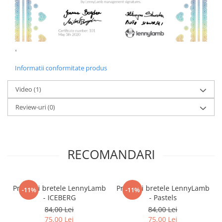
Informatii conformitate produs
Video
(1)
Review-uri
(0)
RECOMANDARI
Protectii bretele LennyLamb
Protectii bretele LennyLamb
-11%
-11%
- ICEBERG
- Pastels
84,00 Lei
84,00 Lei
75,00 Lei
75,00 Lei