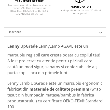
TRANSPORT GRATUIT
Transport gratuit pentru comenzi de
RETUR GRATUIT
minim 290 Ron! Exceptie fac
Ai drept de retur pana la 20 zile si
JUCARIILE, TRUSOURILE BOTEZ si
retur gratuit.
LUMANARILE de BOTEZ.
Descriere
Lenny UpGrade
LennyLamb AGAVE este un
marsupiu reglabil care crește odata cu copilul tău!
​​​​A fost proiectat cu atenție pentru părinții care
caută un mod sigur, sanatos si confortabil de a-și
purta copiii inca din primele luni..
Lenny Lamb UpGrade este un marsupiu ergonomic
fabricat din
materiale de calitate premium
(wrap
tesut din bumbac.in.matase/bambus in fabrica
producatorului) cu certificare OEKO-TEX® Standard
100.