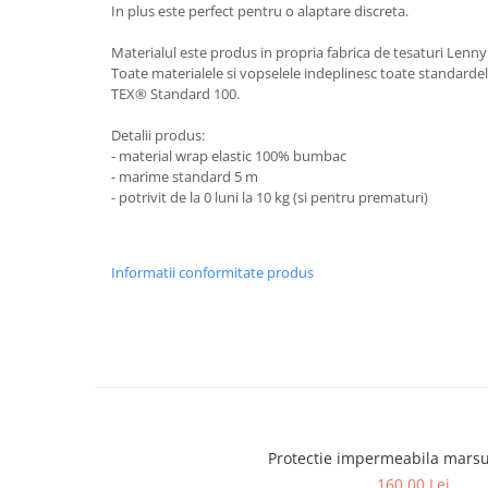
In plus este perfect pentru o alaptare discreta.
Materialul este produs in propria fabrica de tesaturi Lenn
Toate materialele si vopselele indeplinesc toate standardel
TEX® Standard 100.
Detalii produs:
- material wrap elastic 100% bumbac
- marime standard 5 m
- potrivit de la 0 luni la 10 kg (si pentru prematuri)
Informatii conformitate produs
Protectie impermeabila mars
160,00 Lei