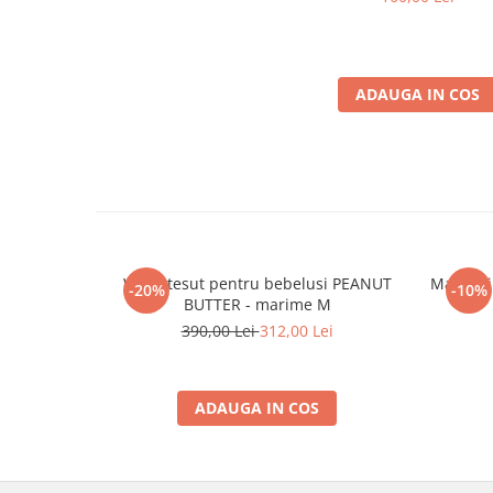
ADAUGA IN COS
Wrap tesut pentru bebelusi PEANUT
Marsupiu
-20%
-10%
BUTTER - marime M
390,00 Lei
312,00 Lei
ADAUGA IN COS