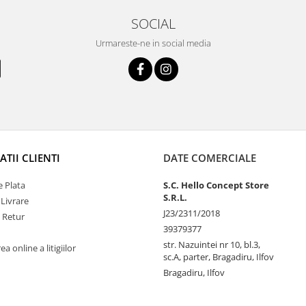
SOCIAL
Urmareste-ne in social media
TII CLIENTI
DATE COMERCIALE
 Plata
S.C. Hello Concept Store
S.R.L.
 Livrare
J23/2311/2018
e Retur
39379377
str. Nazuintei nr 10, bl.3,
a online a litigiilor
sc.A, parter, Bragadiru, Ilfov
Bragadiru, Ilfov