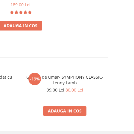
189,00 Lei
ADAUGA IN COS
dat cu
Geanta de umar- SYMPHONY CLASSIC-
Geanta d
-19%
-19%
Lenny Lamb
99,00 Lei
80,00 Lei
ADAUGA IN COS