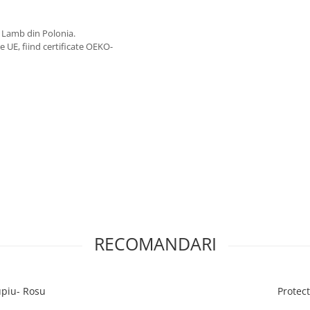
y Lamb din Polonia.
e UE, fiind certificate OEKO-
RECOMANDARI
upiu- Rosu
Protec