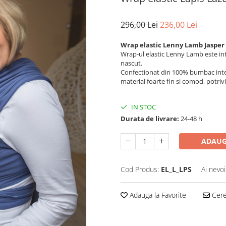
296,00 Lei
236,00 Lei
Wrap elastic Lenny Lamb Jasper
Wrap-ul elastic Lenny Lamb este in
nascut.
Confectionat din 100% bumbac interl
material foarte fin si comod, potriv
IN STOC
Durata de livrare:
24-48 h
ADAUG
Cod Produs:
EL_L_LPS
Ai nevoi
Adauga la Favorite
Cere 