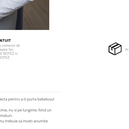
ATUIT
ru comenzi de
eptie fac
Ai
E BOTEZ si
BOTEZ.
cta pentru a-ti purta bebelusul
ime, nu si pe lungime, fiind un
ematuri.
 nu trebuie sa inveti anumite