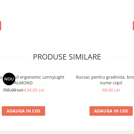
PRODUSE SIMILARE
 reglabil ergonomic LennyLight
Rucsac pentru gradinita, bro
NOU
ALMOND
nume copil
705,00 Lei
634,00 Lei
68,00 Lei
ADAUGA IN COS
ADAUGA IN COS