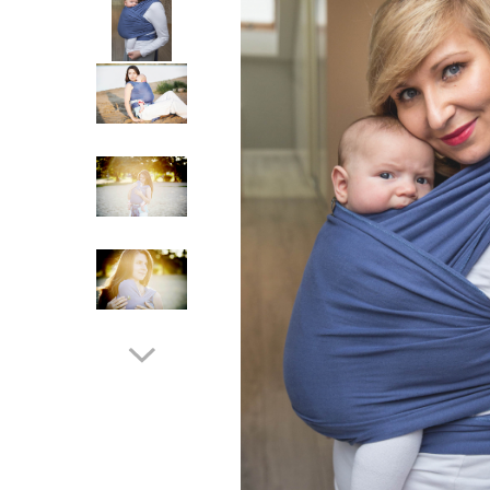
Botosei
Caciuli
Fulare si esarfe
Manusi
Saci de dormit bebe
Prosoape
Perii de par bebe
Camasi Barbati
Camasi baieti
Body-uri bebe