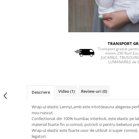
TRANSPORT GR
Transport gratuit pent
minim 290 Ron! Exc
JUCARIILE, TRUSOURIL
LUMANARILE de 
Video
(1)
Review-uri
(0)
Descriere
Wrap-ul elastic LennyLamb este intotdeauna alegerea perfe
nou-nascut.
Confectionat din 100% bumbac interlock, este elastic pe lat
material foarte fin si comod, potrivit si pentru bebelusi pr
Wrap-ul elastic este foarte usor de utilizat si super comod,
legaturi.