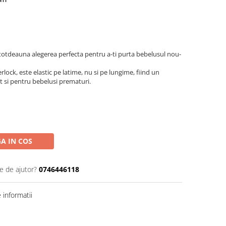
totdeauna alegerea perfecta pentru a-ti purta bebelusul nou-
ock, este elastic pe latime, nu si pe lungime, fiind un
it si pentru bebelusi prematuri.
A IN COS
e de ajutor?
0746446118
informatii