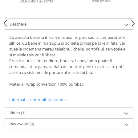
retur gratuit.
LUMANARILE de BOTEZ.
Descriere
Cu aceasta borseta iti va fi mai usor in parc sau la cumparaturile
zilnice. Cu bebe in marsupiu si borseta prinsa pe talie in fata, vei
avea la indemana mereu telefonul, cheile, portofelul, servetelele
si mainile tale vor fi libere.
Practica, utila si in tendinte, borseta LennyLamb poate fi
comanda intr o gama variata de printuri pentru ca tu sa te poti
asorta cu sistemul de purtare al micutului tau.
Material: wrap conversion 100% bumbac
Informatii conformitate produs
Video
(1)
Review-uri
(0)