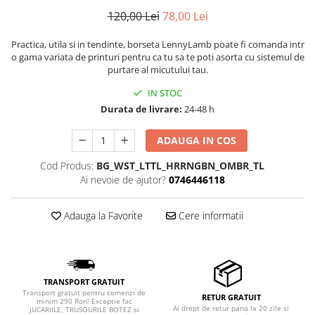
120,00 Lei
78,00 Lei
Practica, utila si in tendinte, borseta LennyLamb poate fi comanda intr
o gama variata de printuri pentru ca tu sa te poti asorta cu sistemul de
purtare al micutului tau.
IN STOC
Durata de livrare:
24-48 h
ADAUGA IN COS
Cod Produs:
BG_WST_LTTL_HRRNGBN_OMBR_TL
Ai nevoie de ajutor?
0746446118
Adauga la Favorite
Cere informatii
TRANSPORT GRATUIT
Transport gratuit pentru comenzi de
RETUR GRATUIT
minim 290 Ron! Exceptie fac
Ai drept de retur pana la 20 zile si
JUCARIILE, TRUSOURILE BOTEZ si