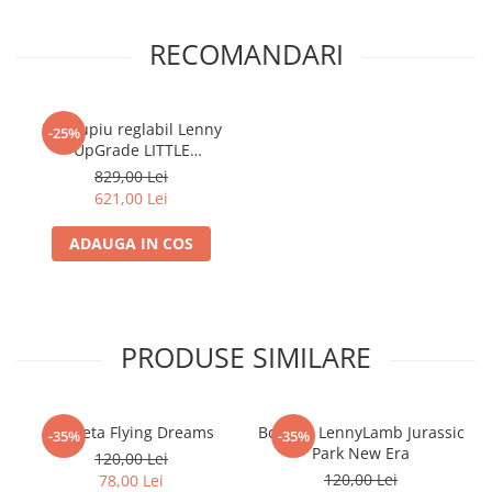
RECOMANDARI
Marsupiu reglabil Lenny
-25%
UpGrade LITTLE
HERRINGBONE OMBRE
829,00 Lei
PINK
621,00 Lei
ADAUGA IN COS
PRODUSE SIMILARE
Borseta Flying Dreams
Borseta LennyLamb Jurassic
-35%
-35%
Park New Era
120,00 Lei
120,00 Lei
78,00 Lei