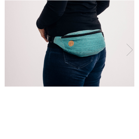
Botosei
Caciuli
Fulare si esarfe
Manusi
Saci de dormit bebe
Prosoape
Perii de par bebe
Camasi Barbati
Camasi baieti
Body-uri bebe