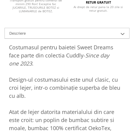
Transport gratuit pentru comenzi de
RETUR GRATUIT
minim 290 Ron! Exceptie fac
Ai drept de retur pana la 20 zile si
JUCARIILE, TRUSOURILE BOTEZ si
retur gratuit.
LUMANARILE de BOTEZ.
Descriere
Costumasul pentru baietei Sweet Dreams
face parte din colectia Cuddly-
Since day
one 2023
.
Design-ul costumasului este unul clasic, cu
croi lejer, intr-o combinație superba de bleu
cu alb.
Atat de lejer datorita materialului din care
este croit: un poplin de bumbac subtire si
moale, bumbac 100% certificat OekoTex,