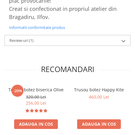
plac provocarile!
Creat si confectionat in propriul atelier din
Bragadiru, Ilfov.
Informatii conformitate produs
Review-uri
(1)
RECOMANDARI
Trusou botez biserica Olive
Trusou botez Happy Kite
-20%
320,00 Lei
460,00 Lei
256,00 Lei
ADAUGA IN COS
ADAUGA IN COS