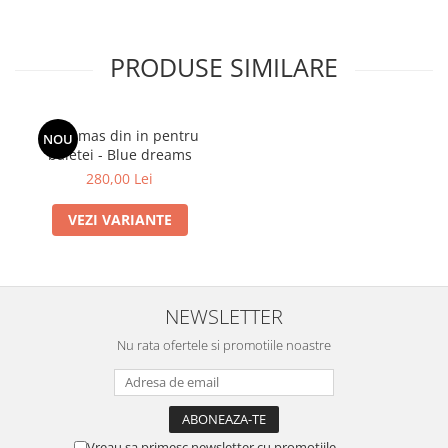
PRODUSE SIMILARE
Costumas din in pentru
NOU
baietei - Blue dreams
280,00 Lei
VEZI VARIANTE
NEWSLETTER
Nu rata ofertele si promotiile noastre
Vreau sa primesc newsletter cu promotiile