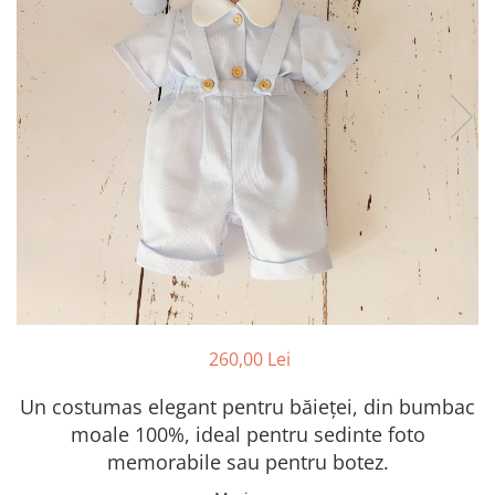
Botosei
Caciuli
Fulare si esarfe
Manusi
Saci de dormit bebe
Prosoape
Perii de par bebe
Camasi Barbati
Camasi baieti
Body-uri bebe
260,00 Lei
Un costumas elegant pentru băieței, din bumbac
moale 100%, ideal pentru sedinte foto
memorabile sau pentru botez.