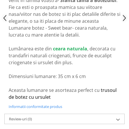
venit in familia voastra-
Sfanta taina a Botezului
.
Fie ca esti o proaspata mamica sau viitoare
nasa/viitor nas de botez si iti plac detaliile diferite si
elegante, o sa iti placa de minune aceasta
Lumanare botez - Sweet bear- ceara naturala,
lucrata cu mare atentie la detalii.
Lumânarea este din
ceara naturala
, decorata cu
trandafiri naturali criogenati, frunze de eucalipt
criogenate si ursulet din plus.
Dimensiuni lumanare: 35 cm x 6 cm
Aceasta lumanare se asorteaza perfect cu
trusoul
de botez cu ursulet
Informatii conformitate produs
Review-uri
(0)