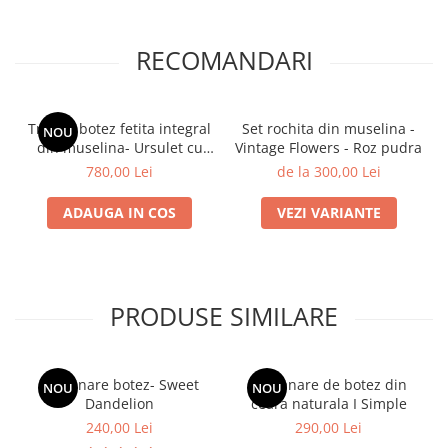
RECOMANDARI
Trusou botez fetita integral
Set rochita din muselina -
NOU
din muselina- Ursulet cu
Vintage Flowers - Roz pudra
Baloane
780,00 Lei
de la 300,00 Lei
ADAUGA IN COS
VEZI VARIANTE
PRODUSE SIMILARE
Lumanare botez- Sweet
Lumanare de botez din
NOU
NOU
Dandelion
ceara naturala I Simple
240,00 Lei
290,00 Lei