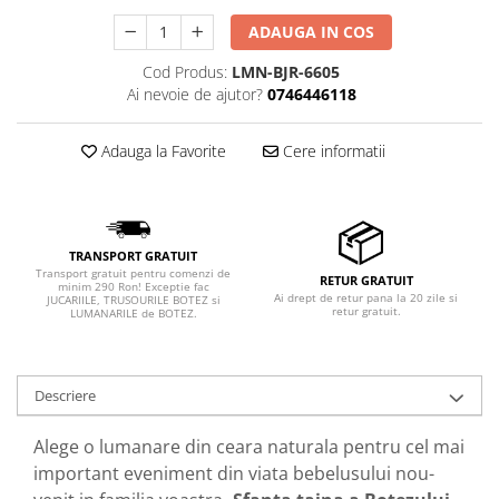
ADAUGA IN COS
Cod Produs:
LMN-BJR-6605
Ai nevoie de ajutor?
0746446118
Adauga la Favorite
Cere informatii
TRANSPORT GRATUIT
Transport gratuit pentru comenzi de
RETUR GRATUIT
minim 290 Ron! Exceptie fac
Ai drept de retur pana la 20 zile si
JUCARIILE, TRUSOURILE BOTEZ si
retur gratuit.
LUMANARILE de BOTEZ.
Descriere
Alege o lumanare din ceara naturala pentru cel mai
important eveniment din viata bebelusului nou-