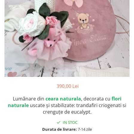
Botosei
Caciuli
Fulare si esarfe
Manusi
Saci de dormit bebe
Prosoape
Perii de par bebe
Camasi Barbati
Camasi baieti
390,00 Lei
Body-uri bebe
Lumânare din
ceara naturala
, decorata cu
flori
naturale
uscate și stabilizate: trandafiri criogenati si
crenguțe de eucalypt.
IN STOC
Durata de livrare:
7-14 zile