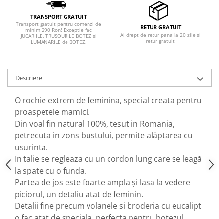
TRANSPORT GRATUIT
Transport gratuit pentru comenzi de
RETUR GRATUIT
minim 290 Ron! Exceptie fac
Ai drept de retur pana la 20 zile si
JUCARIILE, TRUSOURILE BOTEZ si
retur gratuit.
LUMANARILE de BOTEZ.
Descriere
O rochie extrem de feminina, special creata pentru
proaspetele mamici.
Din voal fin natural 100%, tesut in Romania,
petrecuta in zons bustului, permite alăptarea cu
usurinta.
In talie se regleaza cu un cordon lung care se leagă
la spate cu o funda.
Partea de jos este foarte ampla și lasa la vedere
piciorul, un detaliu atat de feminin.
Detalii fine precum volanele si broderia cu eucalipt
o fac atat de speciala, perfecta pentru botezul