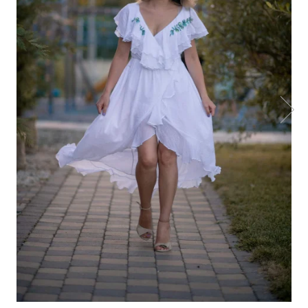
Botosei
Caciuli
Fulare si esarfe
Manusi
Saci de dormit bebe
Prosoape
Perii de par bebe
Camasi Barbati
Camasi baieti
Body-uri bebe