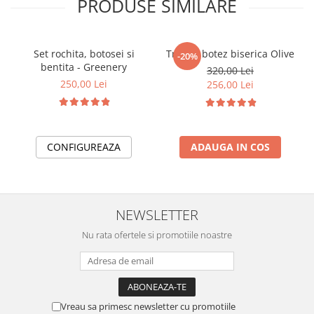
PRODUSE SIMILARE
Set rochita, botosei si
Trusou botez biserica Olive
-20%
bentita - Greenery
320,00 Lei
250,00 Lei
256,00 Lei
CONFIGUREAZA
ADAUGA IN COS
NEWSLETTER
Nu rata ofertele si promotiile noastre
Vreau sa primesc newsletter cu promotiile