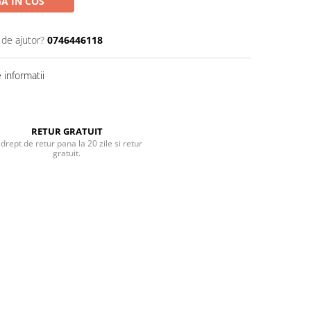
A IN COS
 de ajutor?
0746446118
informatii
RETUR GRATUIT
 drept de retur pana la 20 zile si retur
gratuit.