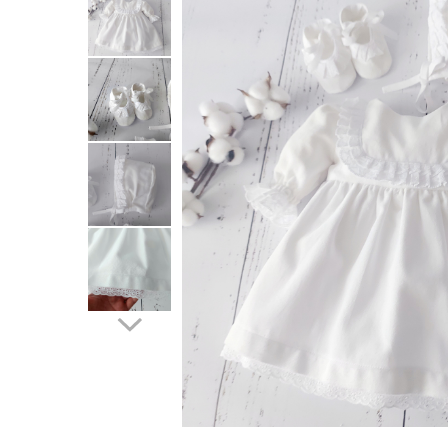
Botosei
Caciuli
Fulare si esarfe
Manusi
Saci de dormit bebe
Prosoape
Perii de par bebe
Camasi Barbati
Camasi baieti
Body-uri bebe