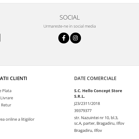
SOCIAL
Urmareste-ne in social media
TII CLIENTI
DATE COMERCIALE
 Plata
S.C. Hello Concept Store
S.R.L.
 Livrare
J23/2311/2018
e Retur
39379377
str. Nazuintei nr 10, bl.3,
a online a litigiilor
sc.A, parter, Bragadiru, Ilfov
Bragadiru, Ilfov