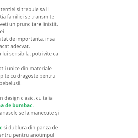
ntiei si trebuie sa ii
tia familiei se transmite
eti un prunc tare linistit,
ei.
atat de importanta, insa
acat adecvat,
lui sensibila, potrivite ca
tii unice din materiale
opite cu dragoste pentru
bebelusii.
design clasic, cu talia
na de bumbac.
lanasele se la.manecute și
c
si dublura din panza de
pentru pentru anotimpul