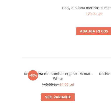
Body din lana merinos si mat
129,00 Lei
ADAUGA IN COS
Rochie Lina din bumbac organic tricotat-
Rochie 
-40%
White
140,00 Lei
84,00 Lei
VEZI VARIANTE