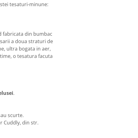
estei tesaturi-minune:
ind fabricata din bumbac
sarii a doua straturi de
, ultra bogata in aer,
time, o tesatura facuta
elusei
.
sau scurte.
r Cuddly, din str.