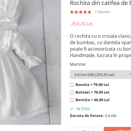
Rochita din catifea d
1 Review
254,20 Lei
O rochita cu o croiala clas
de bumbac, cu dantela spa
poate fi accesorizata cu bon
Handmade, lucrata în propriu
Marime
:
Boneta + 79,00 Lei
Botosei + 79,00 Lei
Bentita + 40,00 Lei
IN STOC
Durata de livrare:
3-4 zile