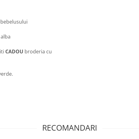
e bebelusului
 alba
iti
CADOU
broderia cu
verde.
RECOMANDARI