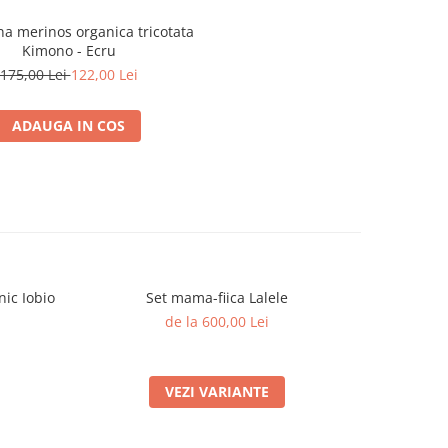
na merinos organica tricotata
Kimono - Ecru
175,00 Lei
122,00 Lei
ADAUGA IN COS
ic Iobio
Set mama-fiica Lalele
Ro
de la 600,00 Lei
VEZI VARIANTE