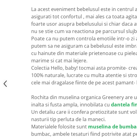
La acest eveniment bebelusul este in centrul ate
asigurati tot confortul , mai ales ca toata agita
foarte usor asupra bebelusului si chiar daca av
nu se stie cum va reactiona pe parcursul slujb
Poate ca nu putem controla emotiile intr-o zi 
putem sa ne asiguram ca bebelusul este imbr
cu hainute din materiale prietenoase cu pielea 
marime si cat mai lejere.
Colectia Hello, baby! tocmai asta promite- crea
100% naturale, lucrate cu multa atentie si str
cele mai dragalase fiinte de pe acest pamant- 
Rochita din muselina organica Greenery are un 
inalta si fusta ampla, innobilata cu
dantela fi
Un detaliu care ii confera pretiozitate sunt vo
nasturii tip perluta de la maneci.
Materialele folosite sunt
muselina de bumba
bumbac, ambele tesaturi fiind potrivite atat 