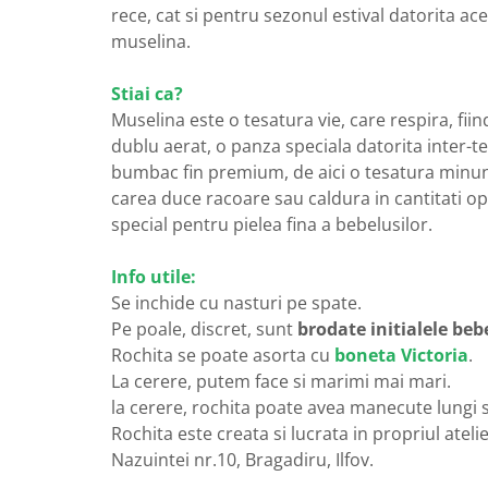
rece, cat si pentru sezonul estival datorita ac
muselina.
Stiai ca?
Muselina este o tesatura vie, care respira, fi
dublu aerat, o panza speciala datorita inter-te
bumbac fin premium, de aici o tesatura minune
carea duce racoare sau caldura in cantitati op
special pentru pielea fina a bebelusilor.
Info utile:
Se inchide cu nasturi pe spate.
Pe poale, discret, sunt
brodate initialele beb
Rochita se poate asorta cu
boneta Victoria
.
La cerere, putem face si marimi mai mari.
la cerere, rochita poate avea manecute lungi 
Rochita este creata si lucrata in propriul atelie
Nazuintei nr.10, Bragadiru, Ilfov.