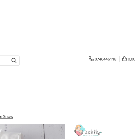
0746446118
0,00
te Snow