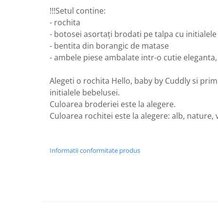
!!!Setul contine:
- rochita
- botosei asortați brodati pe talpa cu initialel
- bentita din borangic de matase
- ambele piese ambalate intr-o cutie eleganta,
Alegeti o rochita Hello, baby by Cuddly si prim
initialele bebelusei.
Culoarea broderiei este la alegere.
Culoarea rochitei este la alegere: alb, nature, 
Informatii conformitate produs