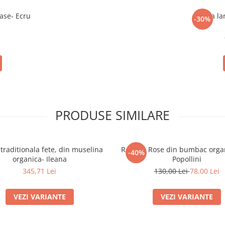
ase- Ecru
Bluza la
-30%
PRODUSE SIMILARE
traditionala fete, din muselina
Rochita Rose din bumbac organ
-40%
organica- Ileana
Popollini
345,71 Lei
130,00 Lei
78,00 Lei
VEZI VARIANTE
VEZI VARIANTE