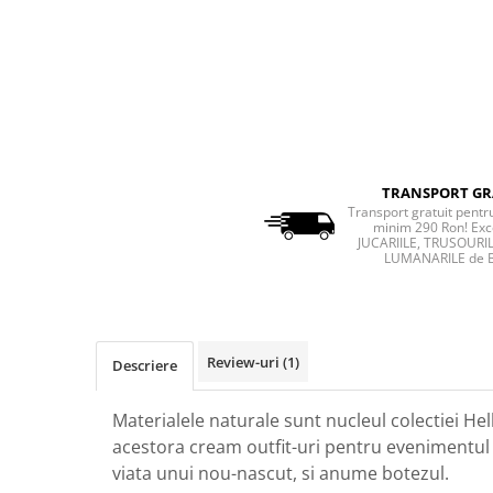
TRANSPORT GR
Transport gratuit pent
minim 290 Ron! Exc
JUCARIILE, TRUSOURIL
LUMANARILE de 
Review-uri
(1)
Descriere
Materialele naturale sunt nucleul colectiei Hell
acestora cream outfit-uri pentru evenimentul
viata unui nou-nascut, si anume botezul.