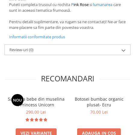
Puteti completa trusoul cu rochita
P
ink Rose
si
lumanarea
care
sunt in aceeasi tematica frumoasă.
Pentru detalii suplimentare, va rugam sa ne contactați! Ne-ar face
mare placere sa fim parte din povestea voastra.
Informatii conformitate produs
Review-uri
(0)
RECOMANDARI
Salopeta bebe din muselina
Botosei bumbac organic
NOU
I Princess Unicorn
plusat- Ecru
290,00 Lei
70,00 Lei
VEZI VARIANTE
ADAUGA IN COS