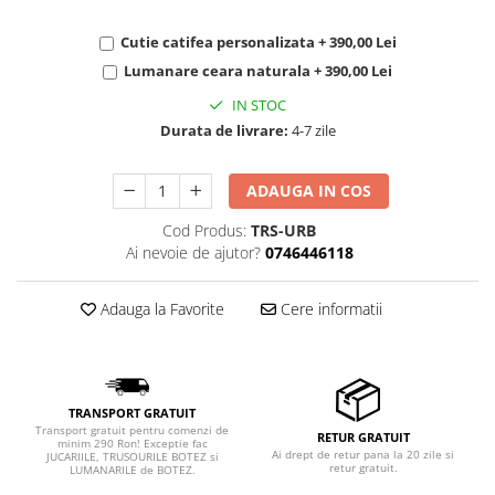
Cutie catifea personalizata + 390,00 Lei
Lumanare ceara naturala + 390,00 Lei
IN STOC
Durata de livrare:
4-7 zile
ADAUGA IN COS
Cod Produs:
TRS-URB
Ai nevoie de ajutor?
0746446118
Adauga la Favorite
Cere informatii
TRANSPORT GRATUIT
Transport gratuit pentru comenzi de
RETUR GRATUIT
minim 290 Ron! Exceptie fac
Ai drept de retur pana la 20 zile si
JUCARIILE, TRUSOURILE BOTEZ si
retur gratuit.
LUMANARILE de BOTEZ.