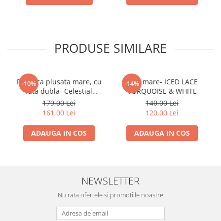
PRODUSE SIMILARE
Paturica plusata mare, cu
Pled mare- ICED LACE
-10%
-14%
fata dubla- Celestial
TURQUOISE & WHITE
Blue/White
179,00 Lei
140,00 Lei
161,00 Lei
120,00 Lei
ADAUGA IN COS
ADAUGA IN COS
NEWSLETTER
Nu rata ofertele si promotiile noastre