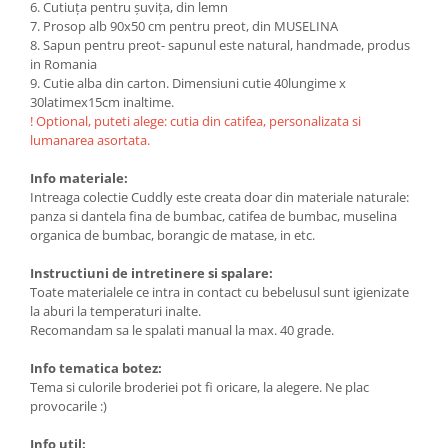
6. Cutiuța pentru șuvița, din lemn
7. Prosop alb 90x50 cm pentru preot, din MUSELINA
8. Sapun pentru preot- sapunul este natural, handmade, produs
in Romania
9. Cutie alba din carton. Dimensiuni cutie 40lungime x
30latimex15cm inaltime.
! Optional, puteti alege: cutia din catifea, personalizata si
lumanarea asortata.
Info materiale:
Intreaga colectie Cuddly este creata doar din materiale naturale:
panza si dantela fina de bumbac, catifea de bumbac, muselina
organica de bumbac, borangic de matase, in etc.
Instructiuni de intretinere si spalare:
Toate materialele ce intra in contact cu bebelusul sunt igienizate
la aburi la temperaturi inalte.
Recomandam sa le spalati manual la max. 40 grade.
Info tematica botez:
Tema si culorile broderiei pot fi oricare, la alegere. Ne plac
provocarile :)
Info util: