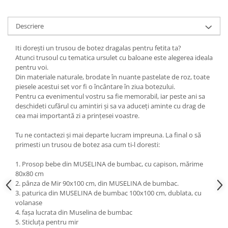
Descriere
Iti dorești un trusou de botez dragalas pentru fetita ta?
Atunci trusoul cu tematica ursulet cu baloane este alegerea ideala
pentru voi.
Din materiale naturale, brodate în nuante pastelate de roz, toate
piesele acestui set vor fi o încântare în ziua botezului.
Pentru ca evenimentul vostru sa fie memorabil, iar peste ani sa
deschideti cufărul cu amintiri și sa va aduceți aminte cu drag de
cea mai importantă zi a prințesei voastre.
Tu ne contactezi și mai departe lucram impreuna. La final o să
primesti un trusou de botez asa cum ti-l doresti:
1. Prosop bebe din MUSELINA de bumbac, cu capison, mărime
80x80 cm
2. pânza de Mir 90x100 cm, din MUSELINA de bumbac.
3. paturica din MUSELINA de bumbac 100x100 cm, dublata, cu
volanase
4. fașa lucrata din Muselina de bumbac
5. Sticluța pentru mir