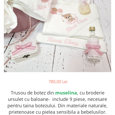
Botosei
Caciuli
Fulare si esarfe
Manusi
Saci de dormit bebe
Prosoape
Perii de par bebe
Camasi Barbati
Camasi baieti
Body-uri bebe
780,00 Lei
Trusou de botez din
muselina
, cu broderie
ursulet cu baloane- include 9 piese, necesare
pentru taina botezului. Din materiale naturale,
prietenoase cu pielea sensibila a bebelusilor.