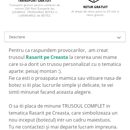
TRANSPORT GRATUIT
Transport gratuit pentru comenzi de
RETUR GRATUIT
minim 290 Ron! Exceptie fac
Ai drept de retur pana la 20 zile si
JUCARIILE, TRUSOURILE BOTEZ si
retur gratuit.
LUMANARILE de BOTEZ.
Descriere
Pentru ca raspundem provocarilor, am creat
trusoul
Rasarit pe Creasta
la cererea unei mame
care si-a dorit un trusou personalizat cu o tematica
aparte: peisaj montan :).
Fie ca esti o proaspata mamica sau viitoare nasa de
botez si iti plac lucrurile simple și delicate, te vei
simti minunat facand aceasta alegere.
O sa iti placa de minune TRUSOUL COMPLET in
tematica Rasarit pe Creasta, care simbolizeaza un
nou inceput (botezul) intr-un cadru maiestuos.
Tu ne contactezi și mai departe lucram impreuna.