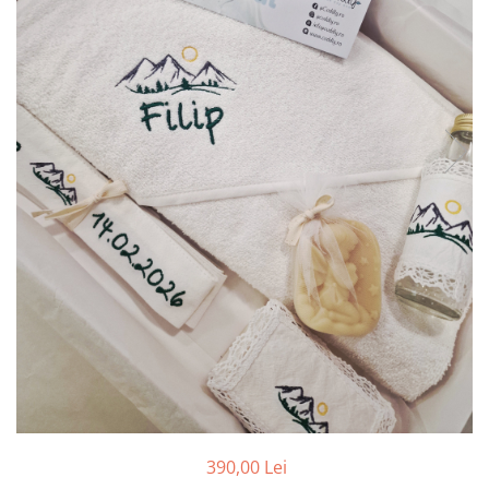
Botosei
Caciuli
Fulare si esarfe
Manusi
Saci de dormit bebe
Prosoape
Perii de par bebe
Camasi Barbati
Camasi baieti
Body-uri bebe
390,00 Lei