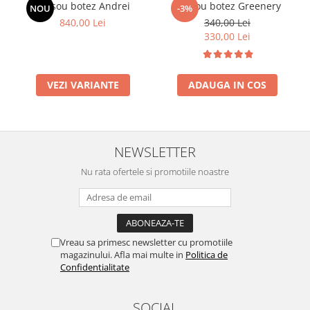
Trusou botez Andrei
Trusou botez Greenery
NOU
-3%
840,00 Lei
340,00 Lei
330,00 Lei
VEZI VARIANTE
ADAUGA IN COS
NEWSLETTER
Nu rata ofertele si promotiile noastre
Vreau sa primesc newsletter cu promotiile
magazinului. Afla mai multe in
Politica de
Confidentialitate
SOCIAL