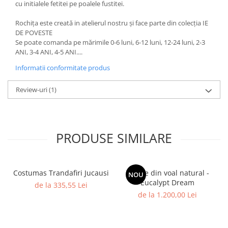
cu initialele fetitei pe poalele fustitei.
Rochița este creată in atelierul nostru și face parte din colecția IE
DE POVESTE
Se poate comanda pe mărimile 0-6 luni, 6-12 luni, 12-24 luni, 2-3
ANI, 3-4 ANI, 4-5 ANI....
Informatii conformitate produs
Review-uri
(1)
PRODUSE SIMILARE
Costumas Trandafiri Jucausi
Rochie din voal natural -
NOU
Eucalypt Dream
de la 335,55 Lei
de la 1.200,00 Lei