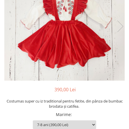
Botosei
Caciuli
Fulare si esarfe
Manusi
Saci de dormit bebe
Prosoape
Perii de par bebe
Camasi Barbati
Camasi baieti
Body-uri bebe
390,00 Lei
Costumas super cu iz traditional pentru fetite, din pânza de bumbac
brodata și catifea.
Marime
: