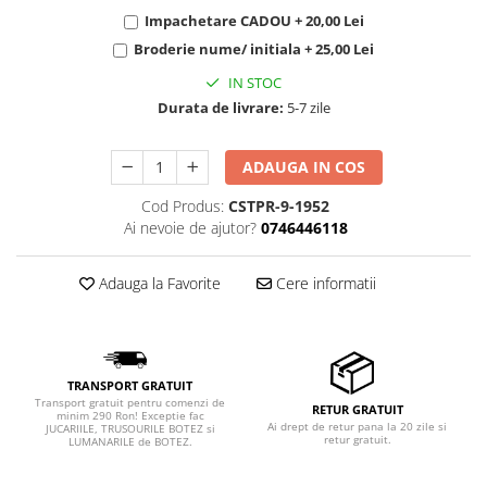
Impachetare CADOU + 20,00 Lei
Broderie nume/ initiala + 25,00 Lei
IN STOC
Durata de livrare:
5-7 zile
ADAUGA IN COS
Cod Produs:
CSTPR-9-1952
Ai nevoie de ajutor?
0746446118
Adauga la Favorite
Cere informatii
TRANSPORT GRATUIT
Transport gratuit pentru comenzi de
RETUR GRATUIT
minim 290 Ron! Exceptie fac
Ai drept de retur pana la 20 zile si
JUCARIILE, TRUSOURILE BOTEZ si
retur gratuit.
LUMANARILE de BOTEZ.