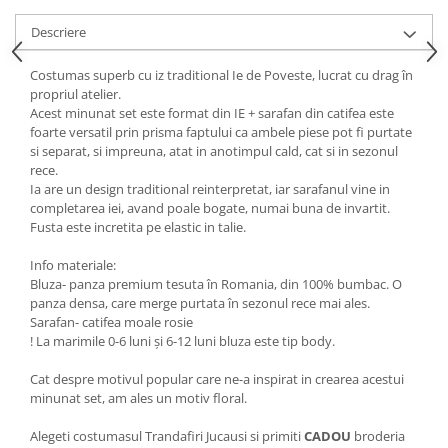
Descriere
Costumas superb cu iz traditional Ie de Poveste, lucrat cu drag în
propriul atelier.
Acest minunat set este format din IE + sarafan din catifea este
foarte versatil prin prisma faptului ca ambele piese pot fi purtate
si separat, si impreuna, atat in anotimpul cald, cat si in sezonul
rece.
Ia are un design traditional reinterpretat, iar sarafanul vine in
completarea iei, avand poale bogate, numai buna de invartit.
Fusta este incretita pe elastic in talie.
Info materiale:
Bluza- panza premium tesuta în Romania, din 100% bumbac. O
panza densa, care merge purtata în sezonul rece mai ales.
Sarafan- catifea moale rosie
! La marimile 0-6 luni și 6-12 luni bluza este tip body.
Cat despre motivul popular care ne-a inspirat in crearea acestui
minunat set, am ales un motiv floral.
Alegeti costumasul Trandafiri Jucausi si primiti
CADOU
broderia