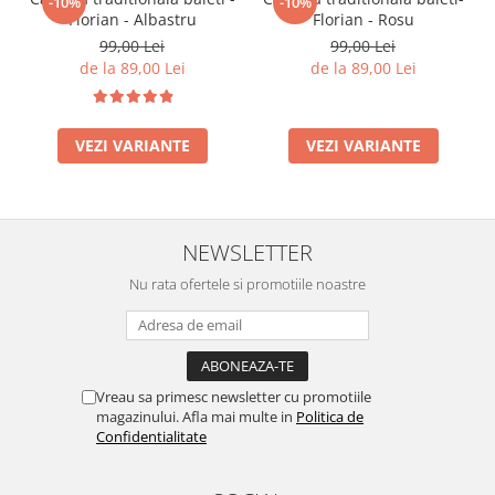
-10%
-10%
Florian - Albastru
Florian - Rosu
99,00 Lei
99,00 Lei
de la 89,00 Lei
de la 89,00 Lei
VEZI VARIANTE
VEZI VARIANTE
NEWSLETTER
Nu rata ofertele si promotiile noastre
Vreau sa primesc newsletter cu promotiile
magazinului. Afla mai multe in
Politica de
Confidentialitate