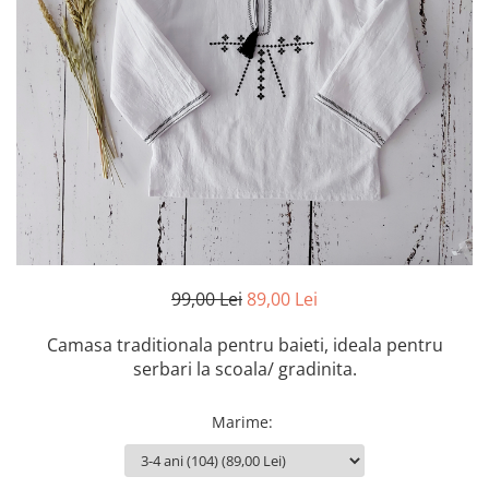
Botosei
Caciuli
Fulare si esarfe
Manusi
Saci de dormit bebe
Prosoape
Perii de par bebe
Camasi Barbati
Camasi baieti
99,00 Lei
89,00 Lei
Body-uri bebe
Camasa traditionala pentru baieti, ideala pentru
serbari la scoala/ gradinita.
Marime
: