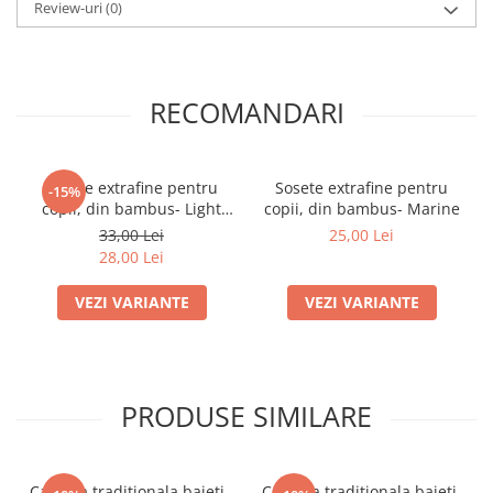
Review-uri
(0)
RECOMANDARI
Sosete extrafine pentru
Sosete extrafine pentru
-15%
copii, din bambus- Light
copii, din bambus- Marine
Grey
33,00 Lei
25,00 Lei
28,00 Lei
VEZI VARIANTE
VEZI VARIANTE
PRODUSE SIMILARE
Camasa traditionala baieti -
Camasa traditionala baieti-