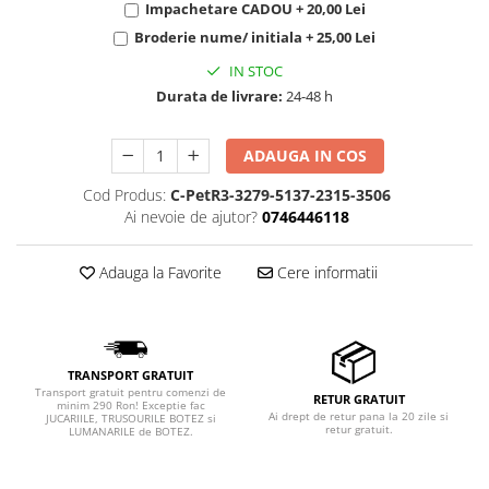
Impachetare CADOU + 20,00 Lei
Broderie nume/ initiala + 25,00 Lei
IN STOC
Durata de livrare:
24-48 h
ADAUGA IN COS
Cod Produs:
C-PetR3-3279-5137-2315-3506
Ai nevoie de ajutor?
0746446118
Adauga la Favorite
Cere informatii
TRANSPORT GRATUIT
Transport gratuit pentru comenzi de
RETUR GRATUIT
minim 290 Ron! Exceptie fac
Ai drept de retur pana la 20 zile si
JUCARIILE, TRUSOURILE BOTEZ si
retur gratuit.
LUMANARILE de BOTEZ.