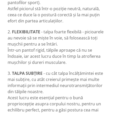
pantofilor sport).
Astfel piciorul stă într-o poziție neutră, naturală,
ceea ce duce la o postură corectă și la mai puțin
efort din partea articulațiilor.
2.
FLEXIBILITATE
- talpa foarte flexibilă - picioarele
au nevoie să se miște în voie, să folosească toți
mușchii pentru a se întări.
Într-un pantof rigid, tălpile aproape că nu se
îndoaie, iar acest lucru duce în timp la atrofierea
mușchilor și dureri musculare.
3.
TALPA SUBȚIRE
- cu cât talpa încălțămintei este
mai subțire, cu atât creierul primește mai multe
informații prin intermediul neurotransmițătorilor
din tălpile noastre.
Acest lucru este esențial pentru o bună
propriocepție asupra corpului nostru, pentru un
echilibru perfect, pentru a găsi postura cea mai