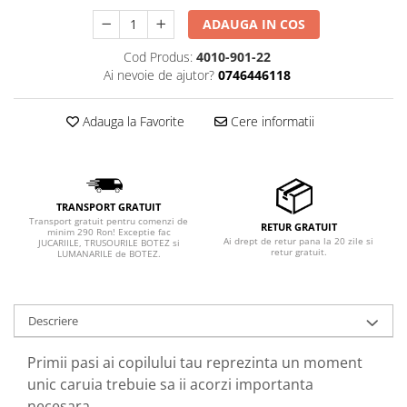
ADAUGA IN COS
Cod Produs:
4010-901-22
Ai nevoie de ajutor?
0746446118
Adauga la Favorite
Cere informatii
TRANSPORT GRATUIT
Transport gratuit pentru comenzi de
RETUR GRATUIT
minim 290 Ron! Exceptie fac
Ai drept de retur pana la 20 zile si
JUCARIILE, TRUSOURILE BOTEZ si
retur gratuit.
LUMANARILE de BOTEZ.
Descriere
Primii pasi ai copilului tau reprezinta un moment
unic caruia trebuie sa ii acorzi importanta
necesara.