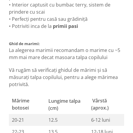
• Interior captusit cu bumbac terry, sistem de
prindere cu scai
• Perfecţi pentru casă sau grădiniţă
• Potriviti inca de la
primii pasi
Ghid de marimi:
La alegerea marimii recomandam o marime cu ~5
mm
mai mare decat masoara talpa copilului
Vă rugăm să verificaţi ghidul de mărimi şi să
măsuraţi talpa copilului, pentru a alege mărimea
potrivită.
Mărime
Vârstă
Lungime talpa
botosei
(aprox.)
(cm)
20-21
12.5
6-12 luni
22-23
13.5
12-18 luni