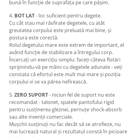
bună în funcție de suprafața pe care pășim.
4.
BOT LAT
- loc suficient pentru degete.
Cu cât stau mai răsfirate degetele, cu atât
greutatea corpului este preluată mai bine, și
postura este corectă.
Rolul degetului mare este extrem de important, el
având funcție de stabilizare a întregului corp.
Încercați un exercițiu simplu: faceți câteva flotări
sprijinindu-vă pe mâini cu degetele adunate - veți
constata că efortul este mult mai mare și poziția
corpului vi se va părea nefirească.
5.
ZERO SUPORT
- niciun fel de suport nu este
recomandat - talonet, spatele pantofului rigid
pentru susținerea gleznei, pernuțe shock-absorb
sau alte invenții comerciale.
Mușchii susținuți nu fac decât să se atrofieze, nu
mai lucrează natural și rezultatul constă în picioare