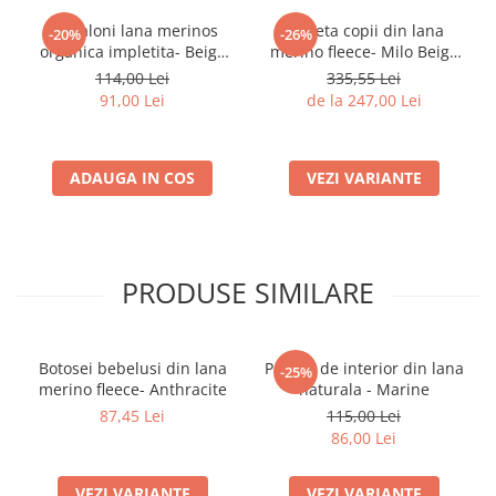
Pantaloni lana merinos
Jacheta copii din lana
-20%
-26%
organica impletita- Beige
merino fleece- Milo Beige
Melange
Melange
114,00 Lei
335,55 Lei
91,00 Lei
de la 247,00 Lei
ADAUGA IN COS
VEZI VARIANTE
PRODUSE SIMILARE
Botosei bebelusi din lana
Pantofi de interior din lana
-25%
merino fleece- Anthracite
naturala - Marine
87,45 Lei
115,00 Lei
86,00 Lei
VEZI VARIANTE
VEZI VARIANTE