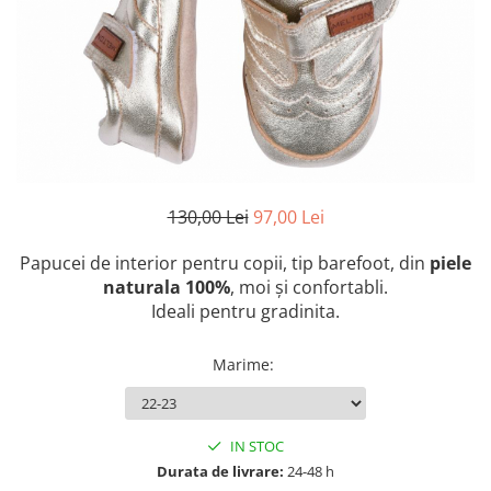
Botosei
Caciuli
Fulare si esarfe
Manusi
Saci de dormit bebe
Prosoape
130,00 Lei
97,00 Lei
Perii de par bebe
Camasi Barbati
Papucei de interior pentru copii, tip barefoot, din
piele
naturala 100%
, moi şi confortabli.
Camasi baieti
Ideali pentru gradinita.
Body-uri bebe
Marime
:
IN STOC
Durata de livrare:
24-48 h