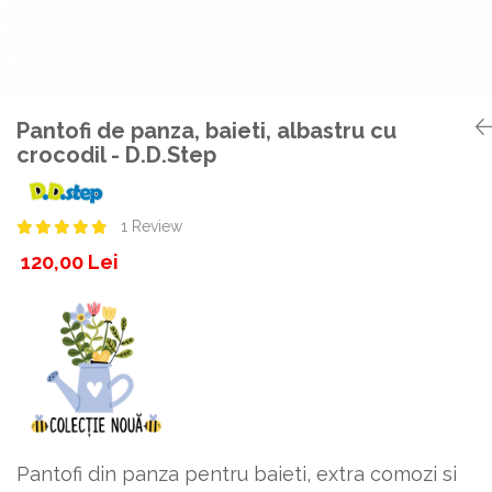
Botosei
Caciuli
Fulare si esarfe
Manusi
Pantofi de panza, baieti, albastru cu
crocodil - D.D.Step
Saci de dormit bebe
Prosoape
Perii de par bebe
1 Review
Camasi Barbati
120,00 Lei
Camasi baieti
Body-uri bebe
Pantofi din panza pentru baieti, extra comozi si