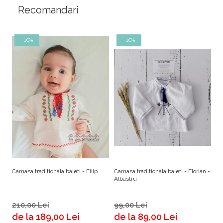
Recomandari
-10%
-10%
Camasa traditionala baieti - Filip
Camasa traditionala baieti - Florian -
Ca
Albastru
210,00 Lei
99,00 Lei
d
de la 189,00 Lei
de la 89,00 Lei