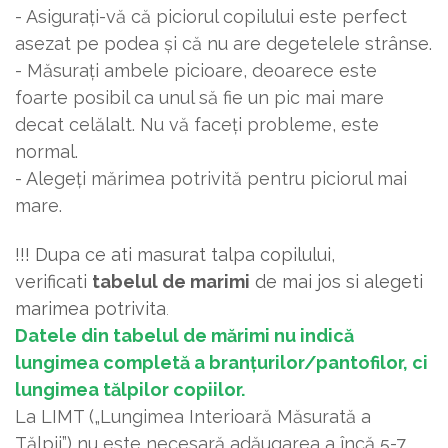
- Asigurați-vă că piciorul copilului este perfect
asezat pe podea și că nu are degetelele strânse.
- Măsurați ambele picioare, deoarece este
foarte posibil ca unul să fie un pic mai mare
decat celălalt. Nu vă faceți probleme, este
normal.
- Alegeți mărimea potrivită pentru piciorul mai
mare.
!!! Dupa ce ati masurat talpa copilului,
verificati
tabelul de marimi
de mai jos si alegeti
marimea potrivita
.
Datele din tabelul de mărimi nu indică
lungimea completă a branțurilor/pantofilor, ci
lungimea tălpilor copiilor.
La LIMT („Lungimea Interioară Măsurată a
Tălpii”) nu este necesară adăugarea a încă 5-7