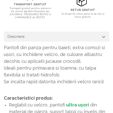
TRANSPORT GRATUIT
Transport gratuit pentru comenzi
RETUR GRATUIT
de minim 290 Ron! Exceptie fac
Ai drept de retur pana la 20 zile si
JUCARIILE, TRUSOURILE BOTEZ si
retur gratuit.
LUMANARILE de BOTEZ.
Descriere
Pantofi din panza pentru baieti, extra comozi si
usori, cu inchidere velcro, de culoare albastru
decshis cu aplicatii jucause crocodil.
Ideali pentru primavara si toamna, cu talpa
flexibila si tratati hidrofob.
Se incalta rapid datorita inchiderii velcro (arici).
Caracteristici produs:
Reglabil cu velcro, pantofi
ultra ușori
din
material de pânză, suport talpă cu înveliș din