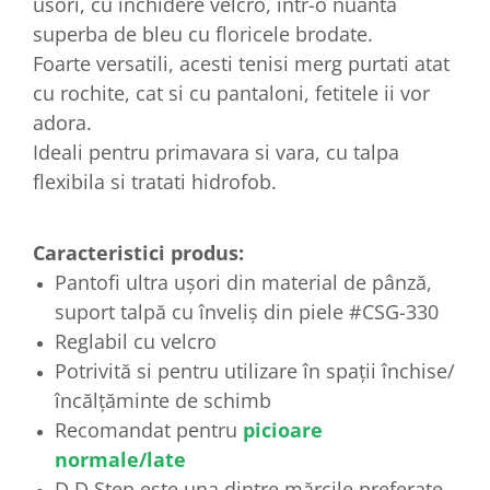
usori, cu inchidere velcro, intr-o nuanta
superba de bleu cu floricele brodate.
Foarte versatili, acesti tenisi merg purtati atat
cu rochite, cat si cu pantaloni, fetitele ii vor
adora.
Ideali pentru primavara si vara, cu talpa
flexibila si tratati hidrofob.
Caracteristici produs:
Pantofi ultra ușori din material de pânză,
suport talpă cu înveliș din piele #CSG-330
Reglabil cu velcro
Potrivită si pentru utilizare în spații închise/
încălțăminte de schimb
Recomandat pentru
picioare
normale/late
D.D.Step este una dintre mărcile preferate