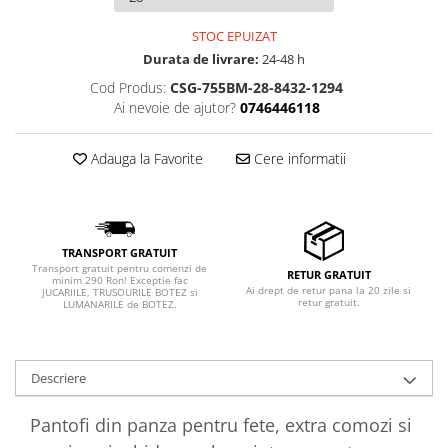
STOC EPUIZAT
Durata de livrare:
24-48 h
Cod Produs:
CSG-755BM-28-8432-1294
Ai nevoie de ajutor?
0746446118
Adauga la Favorite
Cere informatii
TRANSPORT GRATUIT
Transport gratuit pentru comenzi de
RETUR GRATUIT
minim 290 Ron! Exceptie fac
Ai drept de retur pana la 20 zile si
JUCARIILE, TRUSOURILE BOTEZ si
retur gratuit.
LUMANARILE de BOTEZ.
Descriere
Pantofi din panza pentru fete, extra comozi si