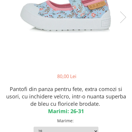
Botosei
Caciuli
Fulare si esarfe
Manusi
Saci de dormit bebe
Prosoape
Perii de par bebe
Camasi Barbati
80,00 Lei
Camasi baieti
Body-uri bebe
Pantofi din panza pentru fete, extra comozi si
usori, cu inchidere velcro, intr-o nuanta superba
de bleu cu floricele brodate.
Marimi: 26-31
Marime
: