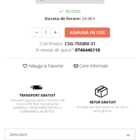
IN STOC
Durata de livrare:
24-48 h
ADAUGA IN COS
Cod Produs:
CSG-755BM-31
Ai nevoie de ajutor?
0746446118
Adauga la Favorite
Cere informatii
TRANSPORT GRATUIT
Transport gratuit pentru comenzi de
RETUR GRATUIT
minim 290 Ron! Exceptie fac
Ai drept de retur pana la 20 zile si
JUCARIILE, TRUSOURILE BOTEZ si
retur gratuit.
LUMANARILE de BOTEZ.
Descriere