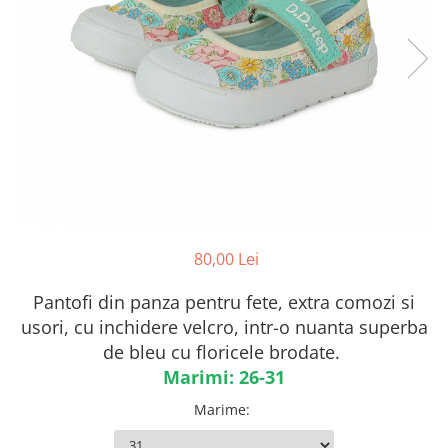
Botosei
Caciuli
Fulare si esarfe
Manusi
Saci de dormit bebe
Prosoape
Perii de par bebe
Camasi Barbati
80,00 Lei
Camasi baieti
Body-uri bebe
Pantofi din panza pentru fete, extra comozi si
usori, cu inchidere velcro, intr-o nuanta superba
de bleu cu floricele brodate.
Marimi: 26-31
Marime
: