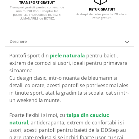
TRANSPORT GRATUIT
Transport gratuit pentru comenzi de
RETUR GRATUIT
minim 290 Ron! Exceptie fac
Ai drept de retur pana la 20 zile si
JUCARIILE, TRUSOURILE BOTEZ si
retur gratuit.
LUMANARILE de BOTEZ.
Descriere
Pantofi sport din
piele naturala
pentru baieti,
extrem de comozi si usori, ideali pentru primavara
si toamna.
Cu design clasic, intr-o nuanta de bleumarin si
detalii colorate, acesti pantofi se potrivesc mai ales
in tinute sport, atat la gradinita si scoala, cat si intr-
un weekend la munte.
Foarte flexibili si moi, cu
talpa din cauciuc
natural
, antiderapanta, extrem de confortabili si
usori, acesti pantofi pentru baieti de la DDStep au
o greutate redusa si se inchid foarte usor cu scai.