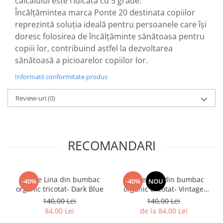
călcâiului este ridicată cu 5 grade.
Încălțămintea marca Ponte 20 destinata copiilor
reprezintă soluția ideală pentru persoanele care își
doresc folosirea de încălțăminte sănătoasa pentru
copiii lor, contribuind astfel la dezvoltarea
sănătoasă a picioarelor copiilor lor.
Informatii conformitate produs
Review-uri
(0)
RECOMANDARI
Rochie Lina din bumbac
Rochie Lina din bumbac
-40%
-40%
NOU
organic tricotat- Dark Blue
organic tricotat- Vintage
Red
140,00 Lei
140,00 Lei
84,00 Lei
de la 84,00 Lei