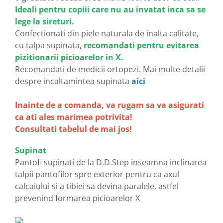
Ideali pentru copiii care nu au invatat inca sa se
lege la sireturi.
Confectionati din piele naturala de inalta calitate,
cu talpa supinata,
recomandati pentru evitarea
pizitionarii picioarelor in X.
Recomandati de medicii ortopezi. Mai multe detalii
despre incaltamintea supinata
aici
Inainte de a comanda, va rugam sa va asigurati
ca ati ales marimea potrivita!
Consultati tabelul de mai jos!
Supinat
Pantofi supinati de la D.D.Step inseamna inclinarea
talpii pantofilor spre exterior pentru ca axul
calcaiului si a tibiei sa devina paralele, astfel
prevenind formarea picioarelor X