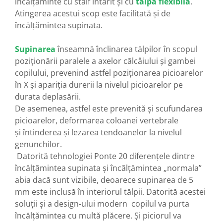
încălțăminte cu staif întărit și cu
talpă flexibilă
.
Atingerea acestui scop este facilitată și de
încălțămintea supinata.
Supinarea
înseamnă înclinarea tălpilor în scopul
poziționării paralele a axelor călcâiului și gambei
copilului, prevenind astfel poziționarea picioarelor
în X și apariția durerii la nivelul picioarelor pe
durata deplasării.
De asemenea, astfel este prevenită și scufundarea
picioarelor, deformarea coloanei vertebrale
și întinderea și lezarea tendoanelor la nivelul
genunchilor.
Datorită tehnologiei Ponte 20 diferențele dintre
încălțămintea supinata și încălțămintea „normala”
abia dacă sunt vizibile, deoarece supinarea de 5
mm este inclusă în interiorul tălpii. Datorită acestei
soluții și a design-ului modern copilul va purta
încălțămintea cu multă plăcere. Și piciorul va