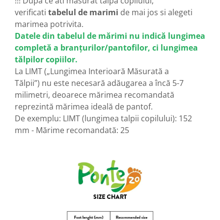
!!! Dupa ce ati masurat talpa copilului,
verificati
tabelul de marimi
de mai jos si alegeti
marimea potrivita.
Datele din tabelul de mărimi nu indică lungimea
completă a branțurilor/pantofilor, ci lungimea
tălpilor copiilor.
La LIMT („Lungimea Interioară Măsurată a
Tălpii”) nu este necesară adăugarea a încă 5-7
milimetri, deoarece mărimea recomandată
reprezintă mărimea ideală de pantof.
De exemplu: LIMT (lungimea talpii copilului): 152
mm - Mărime recomandată: 25