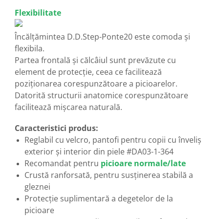
Flexibilitate
Încălțămintea D.D.Step-Ponte20 este comoda și
flexibila.
Partea frontală și călcâiul sunt prevăzute cu
element de protecție, ceea ce facilitează
poziționarea corespunzătoare a picioarelor.
Datorită structurii anatomice corespunzătoare
facilitează mișcarea naturală.
Caracteristici produs:
Reglabil cu velcro, pantofi pentru copii cu înveliș
exterior și interior din piele #DA03-1-364
Recomandat pentru
picioare normale/late
Crustă ranforsată, pentru susținerea stabilă a
gleznei
Protecție suplimentară a degetelor de la
picioare