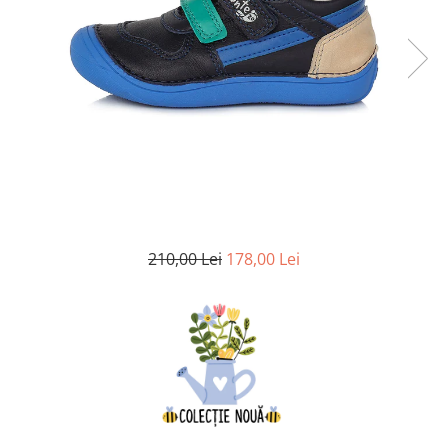
Botosei
Caciuli
Fulare si esarfe
Manusi
Saci de dormit bebe
Prosoape
Perii de par bebe
Camasi Barbati
210,00 Lei
178,00 Lei
Camasi baieti
Body-uri bebe