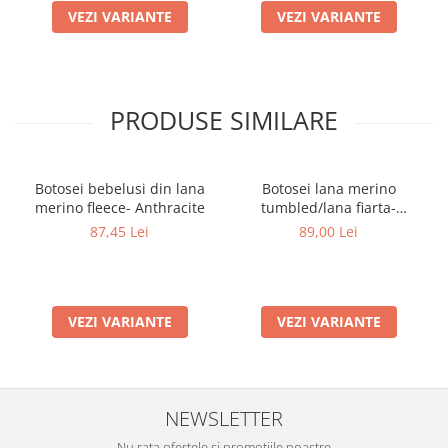
VEZI VARIANTE
VEZI VARIANTE
PRODUSE SIMILARE
Botosei bebelusi din lana
Botosei lana merino
merino fleece- Anthracite
tumbled/lana fiarta-
Anthracite
87,45 Lei
89,00 Lei
VEZI VARIANTE
VEZI VARIANTE
NEWSLETTER
Nu rata ofertele si promotiile noastre