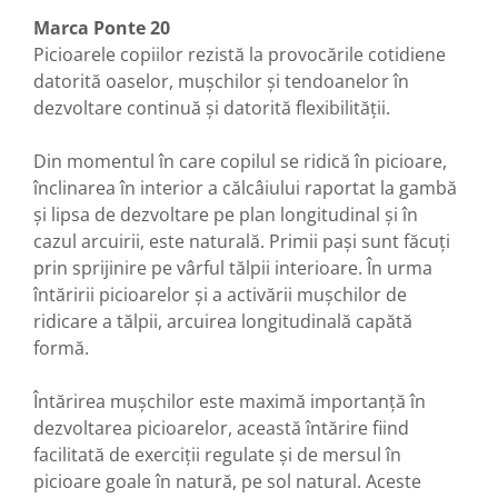
Marca Ponte 20
Picioarele copiilor rezistă la provocările cotidiene
datorită oaselor, mușchilor și tendoanelor în
dezvoltare continuă și datorită flexibilității.
Din momentul în care copilul se ridică în picioare,
înclinarea în interior a călcâiului raportat la gambă
și lipsa de dezvoltare pe plan longitudinal și în
cazul arcuirii, este naturală. Primii pași sunt făcuți
prin sprijinire pe vârful tălpii interioare. În urma
întăririi picioarelor și a activării mușchilor de
ridicare a tălpii, arcuirea longitudinală capătă
formă.
Întărirea mușchilor este maximă importanță în
dezvoltarea picioarelor, această întărire fiind
facilitată de exerciții regulate și de mersul în
picioare goale în natură, pe sol natural. Aceste