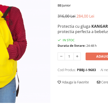
BB Junior
316,00 Lei
284,00 Lei
Protectia cu gluga
KANGA
protectia perfecta a bebelus
IN STOC
Durata de livrare:
24-48 h
ADAUG
Cod Produs:
PBBJ-I-9683
Ai ne
Adauga la Favorite
Cere 