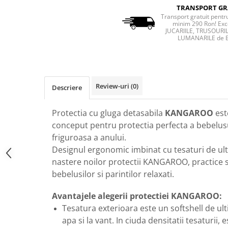
TRANSPORT GR
Transport gratuit pent
minim 290 Ron! Exc
JUCARIILE, TRUSOURIL
LUMANARILE de 
Review-uri
(0)
Descriere
Protectia cu gluga detasabila
KANGAROO
est
conceput pentru protectia perfecta a bebelus
friguroasa a anului.
Designul ergonomic imbinat cu tesaturi de ul
nastere noilor protectii KANGAROO, practice 
bebelusilor si parintilor relaxati.
Avantajele alegerii protectiei KANGAROO:
Tesatura exterioara este un softshell de ult
apa si la vant. In ciuda densitatii tesaturii,