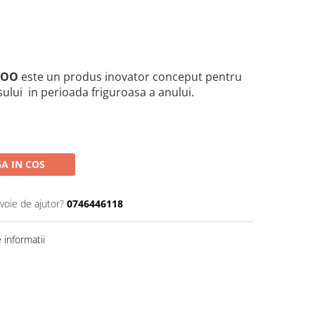
ROO
este un produs inovator conceput pentru
ului in perioada friguroasa a anului.
A IN COS
voie de ajutor?
0746446118
informatii