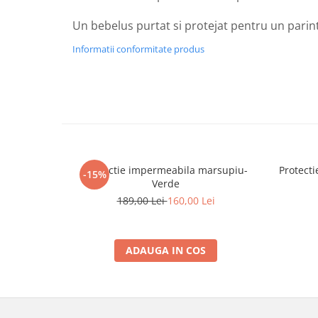
Un bebelus purtat si protejat pentru un parint
Informatii conformitate produs
Protectie impermeabila marsupiu-
Protect
-15%
Verde
189,00 Lei
160,00 Lei
ADAUGA IN COS