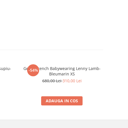
supiu-
Geaca trench Babywearing Lenny Lamb-
Hanorac
-54%
-30%
Bleumarin XS
Simphon
680,00 Lei
310,00 Lei
4
ADAUGA IN COS