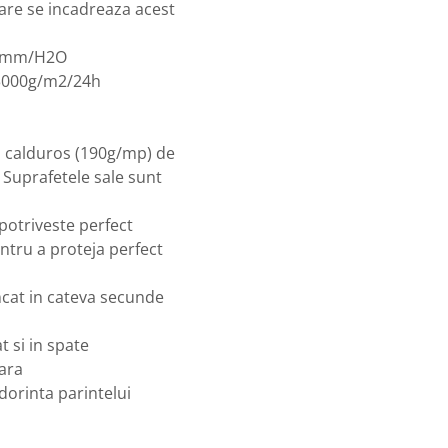
care se incadreaza acest
mm/H2O
0g/m2/24h
i calduros (190g/mp) de
 Suprafetele sale sunt
potriveste perfect
ntru a proteja perfect
incat in cateva secunde
t si in spate
tara
 dorinta parintelui