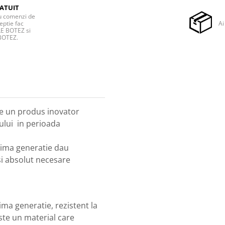
ATUIT
ru comenzi de
eptie fac
Ai
E BOTEZ si
BOTEZ.
e un produs inovator
ului in perioada
tima generatie dau
si absolut necesare
ima generatie, rezistent la
 este un material care