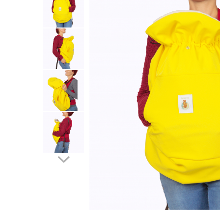
Botosei
Caciuli
Fulare si esarfe
Manusi
Saci de dormit bebe
Prosoape
Perii de par bebe
Camasi Barbati
Camasi baieti
Body-uri bebe