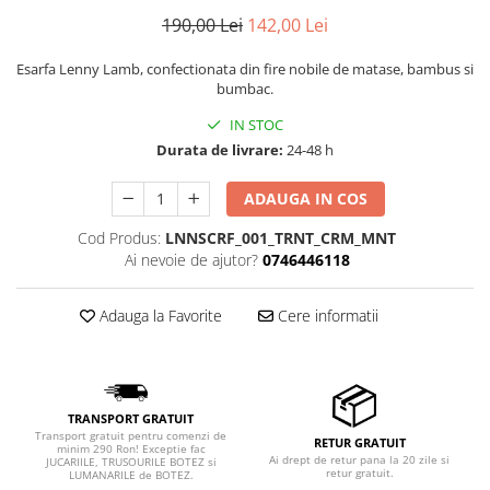
190,00 Lei
142,00 Lei
Esarfa Lenny Lamb, confectionata din fire nobile de matase, bambus si
bumbac.
IN STOC
Durata de livrare:
24-48 h
ADAUGA IN COS
Cod Produs:
LNNSCRF_001_TRNT_CRM_MNT
Ai nevoie de ajutor?
0746446118
Adauga la Favorite
Cere informatii
TRANSPORT GRATUIT
Transport gratuit pentru comenzi de
RETUR GRATUIT
minim 290 Ron! Exceptie fac
Ai drept de retur pana la 20 zile si
JUCARIILE, TRUSOURILE BOTEZ si
retur gratuit.
LUMANARILE de BOTEZ.