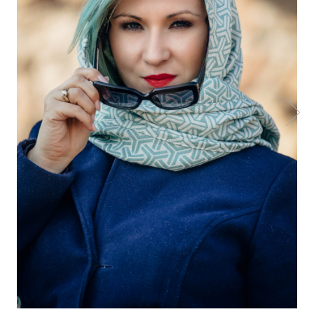
Botosei
Caciuli
Fulare si esarfe
Manusi
Saci de dormit bebe
Prosoape
Perii de par bebe
Camasi Barbati
Camasi baieti
Body-uri bebe