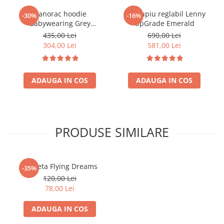
Hanorac hoodie
Marsupiu reglabil Lenny
-30%
-16%
Babywearing Grey
UpGrade Emerald
Simphony Rainbow Light-
435,00 Lei
690,00 Lei
marime M
304,00 Lei
581,00 Lei
ADAUGA IN COS
ADAUGA IN COS
PRODUSE SIMILARE
Borseta Flying Dreams
-35%
120,00 Lei
78,00 Lei
ADAUGA IN COS