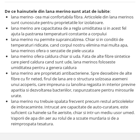
De ce hainutele din lana merino sunt atat de iubite
:
lana merino- cea mai confortabila fibra. Articolele din lana merinos
sunt cunoscute pentru proprietatile lor izolatoare.
lana merino are capacitatea de a regla umiditatea si in acest fel
ajuta la pastrarea temperaturii constante a corpului
lana merino nu permite supraincalzirea. Chiar si in conditii de
temperaturi ridicate, cand corpul nostru elimina mai multa apa,
lana merinos ofera o senzatie de piele uscata
lana merino ofera caldura chiar si uda. Fata de alte fibre sintetice
care pierd caldura cand sunt ude, lana merinos foloseste
umiditatea pentru a genera caldura
lana merino are proprietati antibacteriene. Spre deosebire de alte
fibre cu fir neted, firul de lana are o structura solzoasa asemeni
unui acoperis, care impreuna cu lanolina regasita in interior previne
aparitia si dezvoltarea bacteriilor, raspunzatoare pentru mirosurile
urate.
lana merino nu trebuie spalata frecvent precum restul articolelelor
de imbracaminte. Intrucat are capacitate de auto-curatare, este
suficient ca hainele sa fie aerisite, chiar si intr-un mediu usor umed.
Vaporii de apa din aer au rolul de a scoate murdaria si de a
reimprospata tesatura.