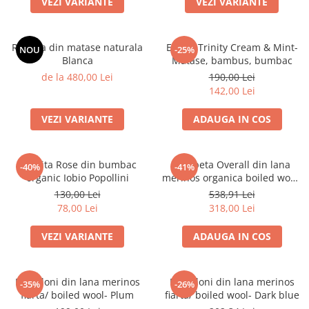
VEZI VARIANTE
VEZI VARIANTE
Botosei
Caciuli
Rochita din matase naturala
Esarfa Trinity Cream & Mint-
NOU
-25%
Fulare si esarfe
Blanca
Matase, bambus, bumbac
Manusi
de la 480,00 Lei
190,00 Lei
142,00 Lei
Saci de dormit bebe
Prosoape
VEZI VARIANTE
ADAUGA IN COS
Perii de par bebe
Camasi Barbati
Rochita Rose din bumbac
Salopeta Overall din lana
-40%
-41%
organic Iobio Popollini
merinos organica boiled wool-
Camasi baieti
Fuchsia
130,00 Lei
538,91 Lei
Body-uri bebe
78,00 Lei
318,00 Lei
VEZI VARIANTE
ADAUGA IN COS
Pantaloni din lana merinos
Pantaloni din lana merinos
-35%
-26%
fiarta/ boiled wool- Plum
fiarta/ boiled wool- Dark blue