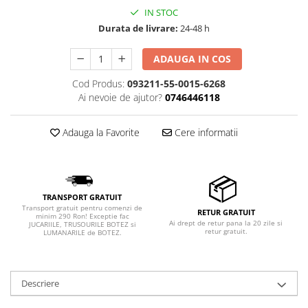
IN STOC
Durata de livrare:
24-48 h
ADAUGA IN COS
Cod Produs:
093211-55-0015-6268
Ai nevoie de ajutor?
0746446118
Adauga la Favorite
Cere informatii
TRANSPORT GRATUIT
Transport gratuit pentru comenzi de
RETUR GRATUIT
minim 290 Ron! Exceptie fac
Ai drept de retur pana la 20 zile si
JUCARIILE, TRUSOURILE BOTEZ si
retur gratuit.
LUMANARILE de BOTEZ.
Descriere