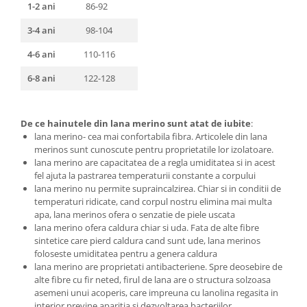
1-2 ani
86-92
3-4 ani
98-104
4-6 ani
110-116
6-8 ani
122-128
De ce hainutele din lana merino sunt atat de iubite
:
lana merino- cea mai confortabila fibra. Articolele din lana
merinos sunt cunoscute pentru proprietatile lor izolatoare.
lana merino are capacitatea de a regla umiditatea si in acest
fel ajuta la pastrarea temperaturii constante a corpului
lana merino nu permite supraincalzirea. Chiar si in conditii de
temperaturi ridicate, cand corpul nostru elimina mai multa
apa, lana merinos ofera o senzatie de piele uscata
lana merino ofera caldura chiar si uda. Fata de alte fibre
sintetice care pierd caldura cand sunt ude, lana merinos
foloseste umiditatea pentru a genera caldura
lana merino are proprietati antibacteriene. Spre deosebire de
alte fibre cu fir neted, firul de lana are o structura solzoasa
asemeni unui acoperis, care impreuna cu lanolina regasita in
interior previne aparitia si dezvoltarea bacteriilor,