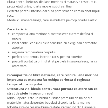
Bluza pentru bebelusi din lana merinos si matase, o tesatura cu
proprietati unice, foarte moale, subtire si fina.
Perfecta pentru interior, dar si ca prim strat de corp in anotimpul
rece.
Model cu maneca lunga, care se muleaza pe corp, foarte elastic.
Caracteristici:
compozitia lana merinos si matase este extrem de fina si
moale
ideal pentru copiii cu piele sensibila, cu alergii sau dermatite
atopice
regleaza temperatura corpului
perfect atat pentru interior, cat si pentru exterior
poate fi purtat ca primul strat pe piele in sezonul rece, iar ca
atare vara
O compozitie de fibre naturale, care respira, lana merinos
impreuna cu matasea fac echipa perfecta si regleaza
temperatura corpului.
O tesatura vie, ideala pentru vara purtata ca atare sau ca
strat de piele in sezonul rece!
Iobio Popolini este un brand austriac premium de haine din
materiale naturale pentru bebelusi si copii, iar lana merino
folosita este de cea mai buna calitate, provenind din Europa si