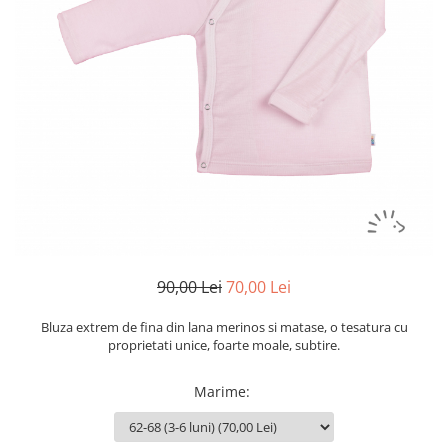
Botosei
Caciuli
Fulare si esarfe
Manusi
Saci de dormit bebe
Prosoape
Perii de par bebe
Camasi Barbati
Camasi baieti
90,00 Lei
70,00 Lei
Body-uri bebe
Bluza extrem de fina din lana merinos si matase, o tesatura cu
proprietati unice, foarte moale, subtire.
Marime
: