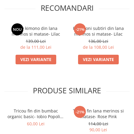
RECOMANDARI
Body kimono din lana
Pantaloni subtiri din lana
NOU
-21%
merinos si matase- Lilac
merinos si matase- Lilac
139,00 Lei
136,00 Lei
de la 111,00 Lei
de la 108,00 Lei
VEZI VARIANTE
VEZI VARIANTE
PRODUSE SIMILARE
Tricou fin din bumbac
Tricou fin lana merinos si
-21%
organic basic- Iobio Popolini
matase- Rose Pink
- Ecru
60,00 Lei
114,00 Lei
90,00 Lei