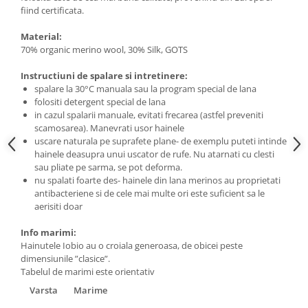
fiind certificata.
Material:
70% organic merino wool, 30% Silk, GOTS
Instructiuni de spalare si intretinere:
spalare la 30°C manuala sau la program special de lana
folositi detergent special de lana
in cazul spalarii manuale, evitati frecarea (astfel preveniti
scamosarea). Manevrati usor hainele
uscare naturala pe suprafete plane- de exemplu puteti intinde
hainele deasupra unui uscator de rufe. Nu atarnati cu clesti
sau pliate pe sarma, se pot deforma.
nu spalati foarte des- hainele din lana merinos au proprietati
antibacteriene si de cele mai multe ori este suficient sa le
aerisiti doar
Info marimi:
Hainutele Iobio au o croiala generoasa, de obicei peste
dimensiunile ”clasice”.
Tabelul de marimi este orientativ
Varsta
Marime