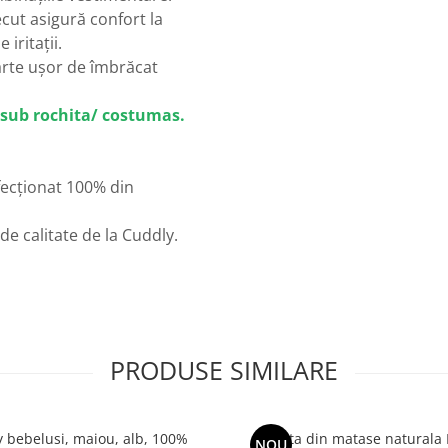
cut asigură confort la
iritații.
arte ușor de îmbrăcat
 sub rochita/ costumas.
fecționat 100% din
e calitate de la Cuddly.
PRODUSE SIMILARE
 bebelusi, maiou, alb, 100%
Rochita din matase naturala
NOU