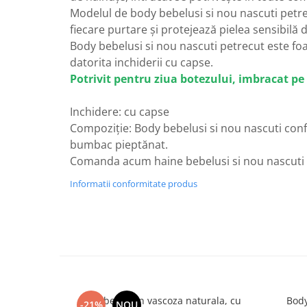
Modelul de body bebelusi si nou nascuti petre
fiecare purtare și protejează pielea sensibilă de 
Body bebelusi si nou nascuti petrecut este fo
datorita inchiderii cu capse.
Potrivit pentru ziua botezului, imbracat pe
Inchidere: cu capse
Compoziție: Body bebelusi si nou nascuti con
bumbac pieptănat.
Comanda acum haine bebelusi si nou nascuti d
Informatii conformitate produs
Dres bebe din vascoza naturala, cu
Body
-21%
NOU