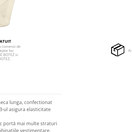
ATUIT
ru comenzi de
eptie fac
Ai
E BOTEZ si
BOTEZ.
neca lunga, confectionat
-ul asigura elasticitate
c portă mai multe straturi
mbinațiile vestimentare.