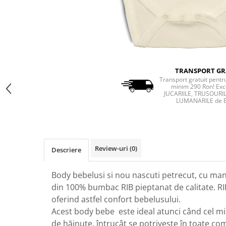
TRANSPORT GR
Transport gratuit pent
minim 290 Ron! Exc
JUCARIILE, TRUSOURIL
LUMANARILE de 
Review-uri
(0)
Descriere
Body bebelusi si nou nascuti petrecut, cu ma
din 100% bumbac RIB pieptanat de calitate. RIB
oferind astfel confort bebelusului.
Acest body bebe este ideal atunci când cel mi
de hăinuțe, întrucât se potrivește în toate co