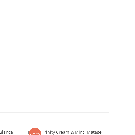
 Blanca
Esarfa Trinity Cream & Mint- Matase,
Rochita R
-25%
-40%