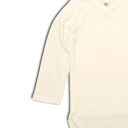
Botosei
Caciuli
Fulare si esarfe
Manusi
Saci de dormit bebe
Prosoape
Perii de par bebe
Camasi Barbati
Camasi baieti
Body-uri bebe