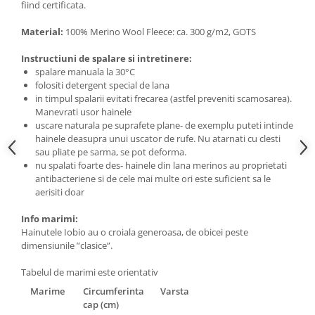
fiind certificata.
Material:
100%
Merino Wool Fleece: ca. 300 g/m2, GOTS
Instructiuni de spalare si intretinere:
spalare manuala la 30°C
folositi detergent special de lana
in timpul spalarii evitati frecarea (astfel preveniti scamosarea).
Manevrati usor hainele
uscare naturala pe suprafete plane- de exemplu puteti intinde
hainele deasupra unui uscator de rufe. Nu atarnati cu clesti
sau pliate pe sarma, se pot deforma.
nu spalati foarte des- hainele din lana merinos au proprietati
antibacteriene si de cele mai multe ori este suficient sa le
aerisiti doar
Info marimi:
Hainutele Iobio au o croiala generoasa, de obicei peste
dimensiunile ”clasice”.
Tabelul de marimi este orientativ
Marime
Circumferinta
Varsta
cap (cm)