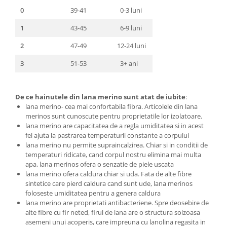
0
39-41
0-3 luni
1
43-45
6-9 luni
2
47-49
12-24 luni
3
51-53
3+ ani
De ce hainutele din lana merino sunt atat de iubite
:
lana merino- cea mai confortabila fibra. Articolele din lana
merinos sunt cunoscute pentru proprietatile lor izolatoare.
lana merino are capacitatea de a regla umiditatea si in acest
fel ajuta la pastrarea temperaturii constante a corpului
lana merino nu permite supraincalzirea. Chiar si in conditii de
temperaturi ridicate, cand corpul nostru elimina mai multa
apa, lana merinos ofera o senzatie de piele uscata
lana merino ofera caldura chiar si uda. Fata de alte fibre
sintetice care pierd caldura cand sunt ude, lana merinos
foloseste umiditatea pentru a genera caldura
lana merino are proprietati antibacteriene. Spre deosebire de
alte fibre cu fir neted, firul de lana are o structura solzoasa
asemeni unui acoperis, care impreuna cu lanolina regasita in