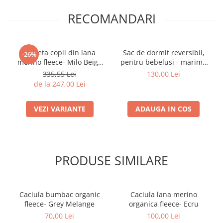
RECOMANDARI
Jacheta copii din lana
Sac de dormit reversibil,
-26%
merino fleece- Milo Beige
pentru bebelusi - marime
Melange
0-6 luni- Beige Melange
335,55 Lei
130,00 Lei
de la 247,00 Lei
VEZI VARIANTE
ADAUGA IN COS
PRODUSE SIMILARE
Caciula bumbac organic
Caciula lana merino
fleece- Grey Melange
organica fleece- Ecru
70,00 Lei
100,00 Lei