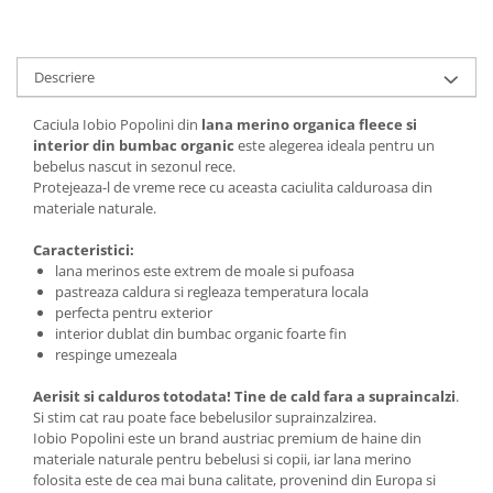
Descriere
Caciula Iobio Popolini din
lana merino organica fleece si
interior din bumbac organic
este
alegerea ideala pentru un
bebelus nascut in sezonul rece.
Protejeaza-l de vreme rece cu aceasta caciulita calduroasa din
materiale naturale.
Caracteristici:
lana merinos este extrem de moale si pufoasa
pastreaza caldura si regleaza temperatura locala
perfecta pentru exterior
interior dublat din bumbac organic foarte fin
respinge umezeala
Aerisit si calduros totodata! Tine de cald fara a supraincalzi
.
Si stim cat rau poate face bebelusilor suprainzalzirea.
Iobio Popolini este un brand austriac premium de haine din
materiale naturale pentru bebelusi si copii, iar lana merino
folosita este de cea mai buna calitate, provenind din Europa si