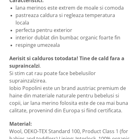
Caracteristici:
lana merinos este extrem de moale si comoda
pastreaza caldura si regleaza temperatura
locala
perfecta pentru exterior
interior dublat din bumbac organic foarte fin
respinge umezeala
Aerisit si calduros totodata! Tine de cald fara a
supraincalzi
.
Si stim cat rau poate face bebelusilor
suprainzalzirea.
Iobio Popolini este un brand austriac premium de
haine din materiale naturale pentru bebelusi si
copii, iar lana merino folosita este de cea mai buna
calitate, provenind din Europa si fiind certificata.
Material:
Wool, OEKO-TEX Standard 100, Product Class 1 (for
babies and toddlers) Lining: Interlock, 100% organic