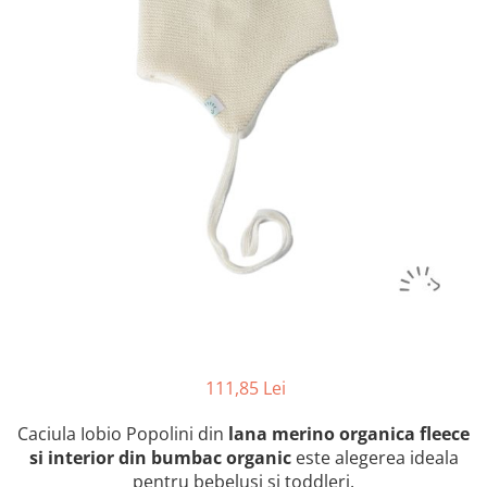
Botosei
Caciuli
Fulare si esarfe
Manusi
Saci de dormit bebe
Prosoape
Perii de par bebe
Camasi Barbati
Camasi baieti
Body-uri bebe
111,85 Lei
Caciula Iobio Popolini din
lana merino organica fleece
si interior din bumbac organic
este
alegerea ideala
pentru bebelusi si toddleri.