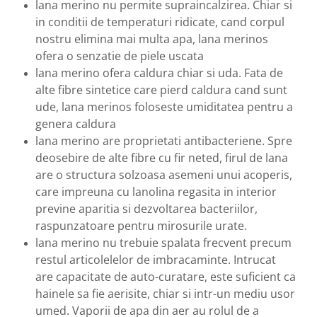
lana merino nu permite supraincalzirea. Chiar si
in conditii de temperaturi ridicate, cand corpul
nostru elimina mai multa apa, lana merinos
ofera o senzatie de piele uscata
lana merino ofera caldura chiar si uda. Fata de
alte fibre sintetice care pierd caldura cand sunt
ude, lana merinos foloseste umiditatea pentru a
genera caldura
lana merino are proprietati antibacteriene. Spre
deosebire de alte fibre cu fir neted, firul de lana
are o structura solzoasa asemeni unui acoperis,
care impreuna cu lanolina regasita in interior
previne aparitia si dezvoltarea bacteriilor,
raspunzatoare pentru mirosurile urate.
lana merino nu trebuie spalata frecvent precum
restul articolelelor de imbracaminte. Intrucat
are capacitate de auto-curatare, este suficient ca
hainele sa fie aerisite, chiar si intr-un mediu usor
umed. Vaporii de apa din aer au rolul de a