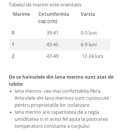
Tabelul de marimi este orientativ
Marime
Circumferinta
Varsta
cap (cm)
0
39-41
0-3 luni
1
43-45
6-9 luni
2
47-49
12-24 luni
De ce hainutele din lana merino sunt atat de
iubite
:
lana merino- cea mai confortabila fibra.
Articolele din lana merinos sunt cunoscute
pentru proprietatile lor izolatoare.
lana merino are capacitatea de a regla
umiditatea si in acest fel ajuta la pastrarea
temperaturii constante a corpului