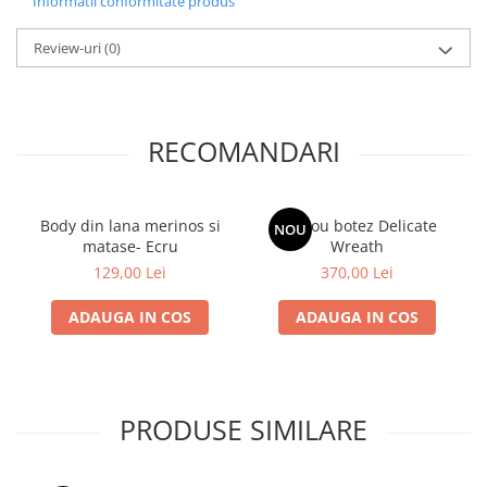
Informatii conformitate produs
Review-uri
(0)
RECOMANDARI
Body din lana merinos si
Trusou botez Delicate
NOU
matase- Ecru
Wreath
129,00 Lei
370,00 Lei
ADAUGA IN COS
ADAUGA IN COS
PRODUSE SIMILARE