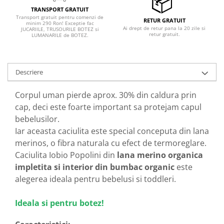
TRANSPORT GRATUIT
Transport gratuit pentru comenzi de
RETUR GRATUIT
minim 290 Ron! Exceptie fac
Ai drept de retur pana la 20 zile si
JUCARIILE, TRUSOURILE BOTEZ si
retur gratuit.
LUMANARILE de BOTEZ.
Descriere
Corpul uman pierde aprox. 30% din caldura prin
cap, deci este foarte important sa protejam capul
bebelusilor.
Iar aceasta caciulita este special conceputa din lana
merinos, o fibra naturala cu efect de termoreglare.
Caciulita Iobio Popolini din
lana merino organica
impletita si interior din bumbac organic
este
alegerea ideala pentru bebelusi si toddleri.
Ideala si pentru botez!