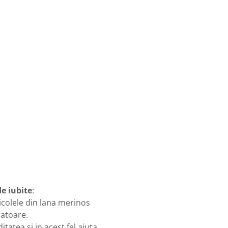
e iubite
:
icolele din lana merinos
latoare.
tatea si in acest fel ajuta