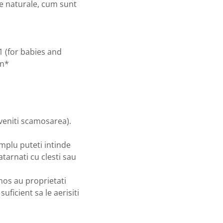
le naturale, cum sunt
 (for babies and
on*
reveniti scamosarea).
mplu puteti intinde
tarnati cu clesti sau
nos au proprietati
uficient sa le aerisiti