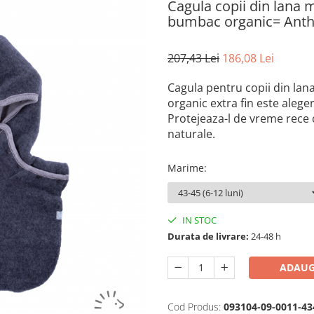
Cagula copii din lana m
bumbac organic= Anth
207,43 Lei
186,08 Lei
Cagula pentru copii din lan
organic extra fin este
aleger
Protejeaza-l de vreme rece 
naturale.
Marime
:
IN STOC
Durata de livrare:
24-48 h
ADAUG
Cod Produs:
093104-09-0011-43