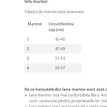
Info marimi:
Tabelul de marimi este orientativ
Marime
Circumferinta
cap (cm)
1
43-45
2
47-49
3
51-53
4
55-57
De ce hainutele din lana merino sunt atat d
lana merino- cea mai confortabila fibra. Art
sunt cunoscute pentru proprietatile lor izo
lana merino are capacitatea de a regla umidi