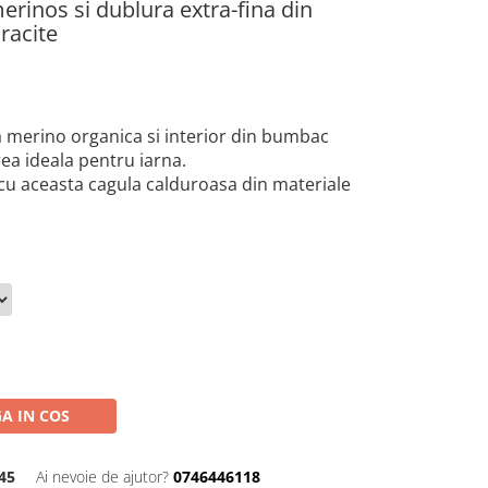
erinos si dublura extra-fina din
racite
a merino organica si interior din bumbac
ea ideala pentru iarna.
cu aceasta cagula calduroasa din materiale
A IN COS
45
Ai nevoie de ajutor?
0746446118