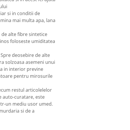
ului
r si in conditii de
limina mai multa apa, lana
de alte fibre sintetice
inos foloseste umiditatea
 Spre deosebire de alte
ctura solzoasa asemeni unui
a in interior previne
zatoare pentru mirosurile
cum restul articolelelor
e auto-curatare, este
i intr-un mediu usor umed.
 murdaria si de a