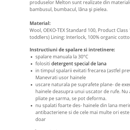
produselor Melton sunt realizate din materia
bambusul, bumbacul, lâna şi pielea.
Material:
Wool, OEKO-TEX Standard 100, Product Class 1
toddlers) Lining: Interlock, 100% organic cott
Instructiuni de spalare si intretinere:
spalare manuala la 30°C
folositi
detergent special de lana
in timpul spalarii evitati frecarea (astfel p
Manevrati usor hainele
uscare naturala pe suprafete plane- de exe
hainele deasupra unui uscator de rufe. Nu a
pliate pe sarma, se pot deforma.
nu spalati foarte des- hainele din lana meri
antibacteriene si de cele mai multe ori este s
doar