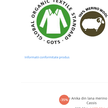
Informatii conformitate produs
Rochie Anika din lana merino t
-35%
Cassis