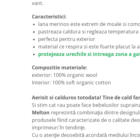
vant.
Caracteristici:
lana merinos este extrem de moale si com
pastreaza caldura si regleaza temperatura 
perfecta pentru exterior
material ce respira si este foarte placut la 
protejeaza urechile si intreaga zona a gat
Compozitie materiale:
exterior: 100% organic wool
Interior: 100% soft organic cotton
Aerisit si calduros totodata! Tine de cald fa
Si stim cat rau poate face bebelusilor suprainz
Melton
reprezintă combinaţia dintre designul 
produsele fiind caracterizate de o calitate deose
imprimeuri în tendinţe.
Cu o atenţie deosebită acordată mediului înc