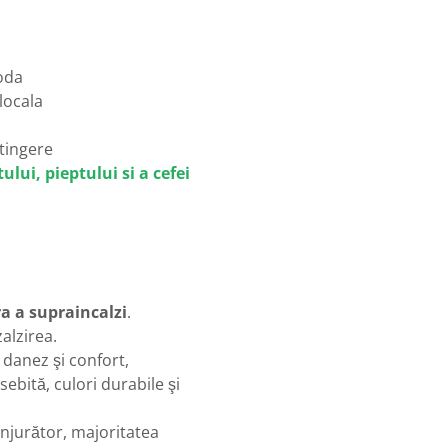
oda
locala
atingere
ului, pieptului si a cefei
ra a supraincalzi
.
alzirea.
danez şi confort,
bită, culori durabile şi
onjurător, majoritatea