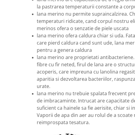
la pastrarea temperaturii constante a corp
lana merino nu permite supraincalzirea. Chia
temperaturi ridicate, cand corpul nostru e
merinos ofera o senzatie de piele uscata
lana merino ofera caldura chiar si uda. Fata 
care pierd caldura cand sunt ude, lana mer
pentru a genera caldura
lana merino are proprietati antibacteriene.
fibre cu fir neted, firul de lana are o stru
acoperis, care impreuna cu lanolina regasit
aparitia si dezvoltarea bacteriilor, raspun
urate.
lana merino nu trebuie spalata frecvent pre
de imbracaminte. Intrucat are capacitate d
suficient ca hainele sa fie aerisite, chiar s
Vaporii de apa din aer au rolul de a scoate
reimprospata tesatura.