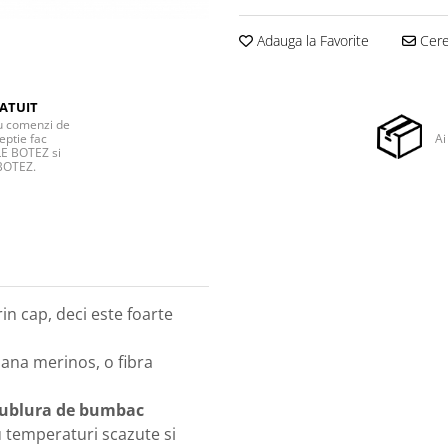
Adauga la Favorite
Cere 
ATUIT
ru comenzi de
eptie fac
Ai
E BOTEZ si
BOTEZ.
n cap, deci este foarte
lana merinos, o fibra
 dublura de bumbac
u temperaturi scazute si