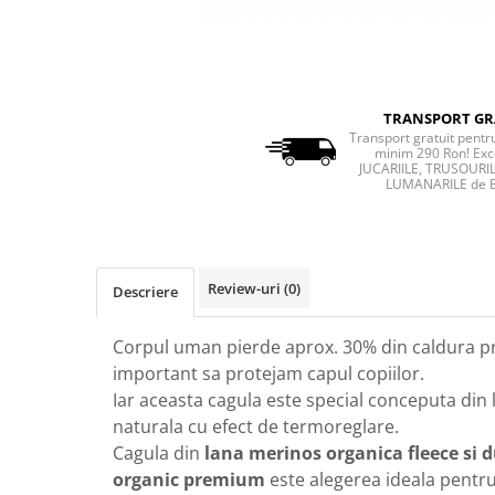
TRANSPORT GR
Transport gratuit pent
minim 290 Ron! Exc
JUCARIILE, TRUSOURIL
LUMANARILE de 
Review-uri
(0)
Descriere
Corpul uman pierde aprox. 30% din caldura pri
important sa protejam capul copiilor.
Iar aceasta cagula este special conceputa din 
naturala cu efect de termoreglare.
Cagula din
lana merinos organica fleece si
organic premium
este
alegerea ideala pentr