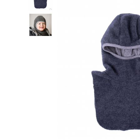
Botosei
Caciuli
Fulare si esarfe
Manusi
Saci de dormit bebe
Prosoape
Perii de par bebe
Camasi Barbati
Camasi baieti
Body-uri bebe