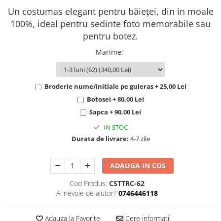
Un costumas elegant pentru băieței, din in moale
100%, ideal pentru sedinte foto memorabile sau
pentru botez.
Marime
:
Broderie nume/initiale pe guleras + 25,00 Lei
Botosei + 80,00 Lei
Sapca + 90,00 Lei
IN STOC
Durata de livrare:
4-7 zile
ADAUGA IN COS
Cod Produs:
CSTTRC-62
Ai nevoie de ajutor?
0746446118
Adauga la Favorite
Cere informatii