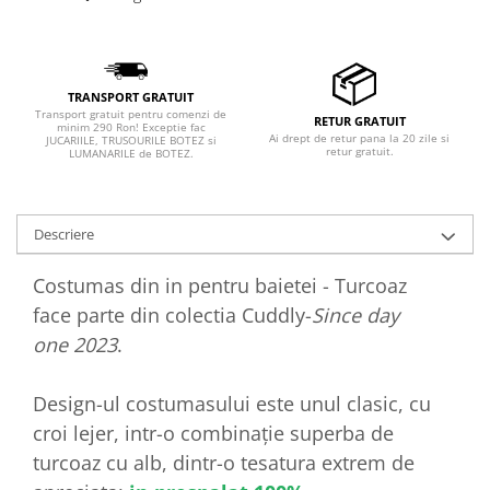
TRANSPORT GRATUIT
Transport gratuit pentru comenzi de
RETUR GRATUIT
minim 290 Ron! Exceptie fac
Ai drept de retur pana la 20 zile si
JUCARIILE, TRUSOURILE BOTEZ si
retur gratuit.
LUMANARILE de BOTEZ.
Descriere
Costumas din in pentru baietei - Turcoaz
face parte din colectia Cuddly-
Since day
one 2023
.
Design-ul costumasului este unul clasic, cu
croi lejer, intr-o combinație superba de
turcoaz cu alb, dintr-o tesatura extrem de