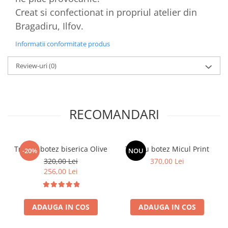
Creat si confectionat in propriul atelier din
Bragadiru, Ilfov.
Informatii conformitate produs
Review-uri
(0)
RECOMANDARI
Trusou botez biserica Olive
Trusou botez Micul Print
-20%
NOU
320,00 Lei
370,00 Lei
256,00 Lei
ADAUGA IN COS
ADAUGA IN COS