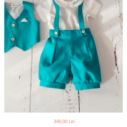
Botosei
Caciuli
Fulare si esarfe
Manusi
Saci de dormit bebe
Prosoape
Perii de par bebe
Camasi Barbati
Camasi baieti
Body-uri bebe
340,00 Lei