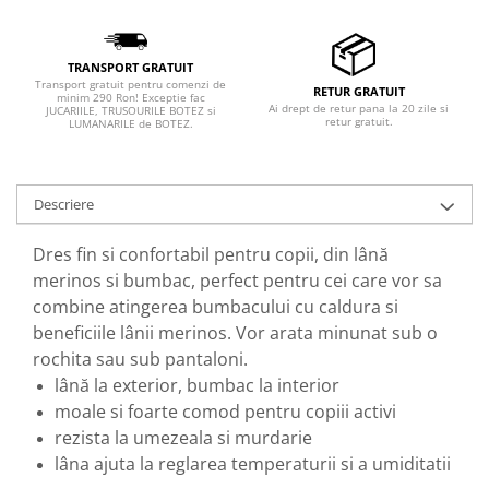
TRANSPORT GRATUIT
Transport gratuit pentru comenzi de
RETUR GRATUIT
minim 290 Ron! Exceptie fac
Ai drept de retur pana la 20 zile si
JUCARIILE, TRUSOURILE BOTEZ si
retur gratuit.
LUMANARILE de BOTEZ.
Descriere
Dres fin si confortabil pentru copii, din lână
merinos si bumbac, perfect pentru cei care vor sa
combine atingerea bumbacului cu caldura si
beneficiile lânii merinos. Vor arata minunat sub o
rochita sau sub pantaloni.
lână la exterior, bumbac la interior
moale si foarte comod pentru copiii activi
rezista la umezeala si murdarie
lâna ajuta la reglarea temperaturii si a umiditatii