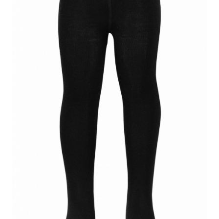
Botosei
Caciuli
Fulare si esarfe
Manusi
Saci de dormit bebe
Prosoape
Perii de par bebe
Camasi Barbati
Camasi baieti
Body-uri bebe