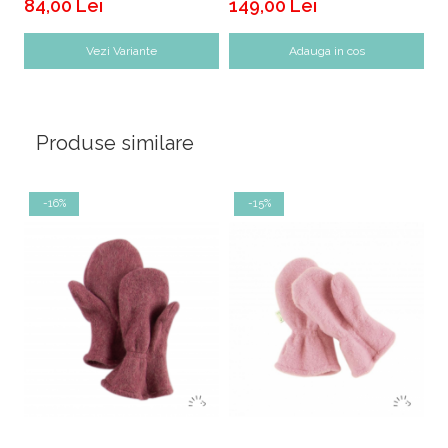
84,00 Lei
149,00 Lei
2
Vezi Variante
Adauga in cos
Produse similare
-16%
-15%