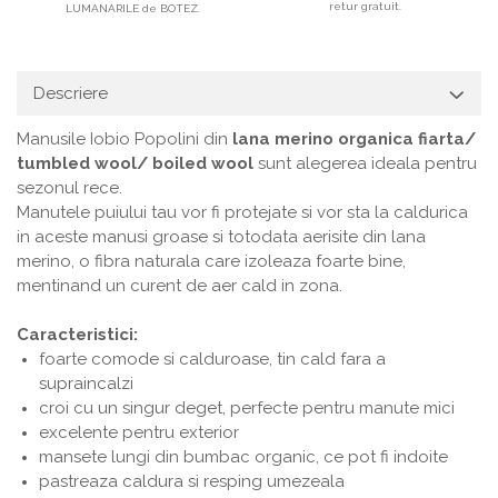
retur gratuit.
LUMANARILE de BOTEZ.
Descriere
Manusile Iobio Popolini din
lana merino organica fiarta/
tumbled wool/ boiled wool
sunt alegerea ideala pentru
sezonul rece.
Manutele puiului tau vor fi protejate si vor sta la caldurica
in aceste manusi groase si totodata aerisite din lana
merino, o fibra naturala care izoleaza foarte bine,
mentinand un curent de aer cald in zona.
Caracteristici:
foarte comode si calduroase, tin cald fara a
supraincalzi
croi cu un singur deget, perfecte pentru manute mici
excelente pentru exterior
mansete lungi din bumbac organic, ce pot fi indoite
pastreaza caldura si resping umezeala