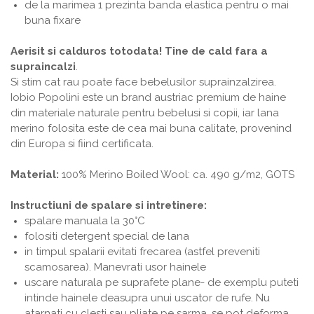
de la marimea 1 prezinta banda elastica pentru o mai
buna fixare
Aerisit si calduros totodata! Tine de cald fara a
supraincalzi
.
Si stim cat rau poate face bebelusilor suprainzalzirea.
Iobio Popolini este un brand austriac premium de haine
din materiale naturale pentru bebelusi si copii, iar lana
merino folosita este de cea mai buna calitate, provenind
din Europa si fiind certificata.
Material:
100%
Merino Boiled Wool: ca. 490 g/m2, GOTS
Instructiuni de spalare si intretinere:
spalare manuala la 30°C
folositi detergent special de lana
in timpul spalarii evitati frecarea (astfel preveniti
scamosarea). Manevrati usor hainele
uscare naturala pe suprafete plane- de exemplu puteti
intinde hainele deasupra unui uscator de rufe. Nu
atarnati cu clesti sau pliate pe sarma, se pot deforma.