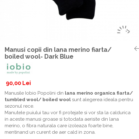
Botosei
Caciuli
Fulare si esarfe
Manusi
Saci de dormit bebe
Manusi copii din lana merino fiarta/
Prosoape
boiled wool- Dark Blue
Perii de par bebe
Camasi Barbati
Camasi baieti
90,00 Lei
Body-uri bebe
Manusile Iobio Popolini din
lana merino organica fiarta/
tumbled wool/ boiled wool
sunt alegerea ideala pentru
sezonul rece.
Manutele puiului tau vor fi protejate si vor sta la caldurica
in aceste manusi groase si totodata aerisite din lana
merino, o fibra naturala care izoleaza foarte bine,
mentinand un curent de aer cald in zona.