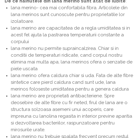
De ce hainutele din lana merino sunt atat de iubite
:
lana merino- cea mai confortabila fibra. Articolele din
lana merinos sunt cunoscute pentru proprietatile lor
izolatoare.
lana merino are capacitatea de a regla umiditatea si in
acest fel ajuta la pastrarea temperaturii constante a
corpului
lana merino nu permite supraincalzirea. Chiar si in
conditii de temperaturi ridicate, cand corpul nostru
elimina mai multa apa, lana merinos ofera o senzatie de
piele uscata
lana merino ofera caldura chiar si uda. Fata de alte fibre
sintetice care pierd caldura cand sunt ude, lana
merinos foloseste umiditatea pentru a genera caldura
lana merino are proprietati antibacteriene. Spre
deosebire de alte fibre cu fir neted, firul de lana are o
structura solzoasa asemeni unui acoperis, care
impreuna cu lanolina regasita in interior previne aparitia
si dezvoltarea bacteriilor, raspunzatoare pentru
mirosurile urate.
lana merino nu trebuie spalata frecvent precum restul