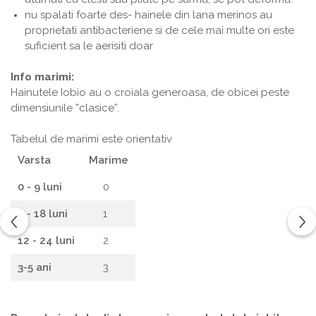
nu spalati foarte des- hainele din lana merinos au
proprietati antibacteriene si de cele mai multe ori este
suficient sa le aerisiti doar
Info marimi:
Hainutele Iobio au o croiala generoasa, de obicei peste
dimensiunile ”clasice”.
Tabelul de marimi este orientativ
Varsta
Marime
0 - 9 luni
0
9 - 18 luni
1
12 - 24 luni
2
3-5 ani
3