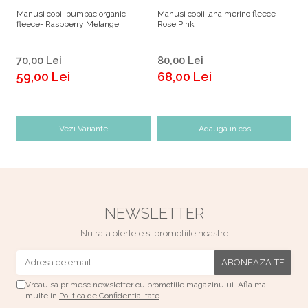
Manusi copii bumbac organic
Manusi copii lana merino fleece-
Ma
fleece- Raspberry Melange
Rose Pink
fl
70,00 Lei
80,00 Lei
7
59,00 Lei
68,00 Lei
d
Vezi Variante
Adauga in cos
NEWSLETTER
Nu rata ofertele si promotiile noastre
Vreau sa primesc newsletter cu promotiile magazinului. Afla mai
multe in
Politica de Confidentialitate