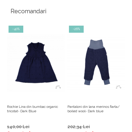
Recomandari
-40%
-26%
Rochie Lina din bumbac organic
Pantaloni din lana merinos fiarta/
Ja
tricotat- Dark Blue
boiled wool- Dark blue
tu
140,00 Lei
202,34 Lei
4