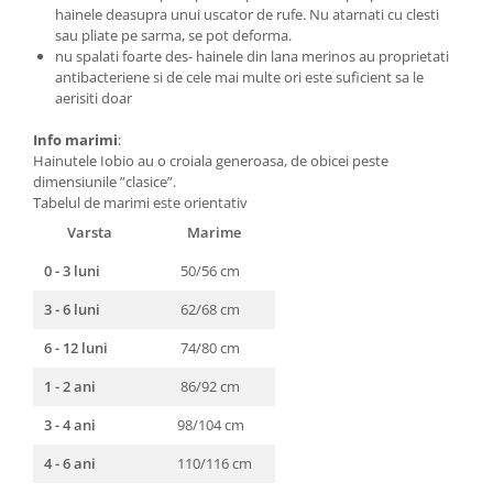
hainele deasupra unui uscator de rufe. Nu atarnati cu clesti
sau pliate pe sarma, se pot deforma.
nu spalati foarte des- hainele din lana merinos au proprietati
antibacteriene si de cele mai multe ori este suficient sa le
aerisiti doar
Info marimi
:
Hainutele Iobio au o croiala generoasa, de obicei peste
dimensiunile ”clasice”.
Tabelul de marimi este orientativ
Varsta
Marime
0 - 3 luni
50/56 cm
3 - 6 luni
62/68 cm
6 - 12 luni
74/80 cm
1 - 2 ani
86/92 cm
3 - 4 ani
98/104 cm
4 - 6 ani
110/116 cm