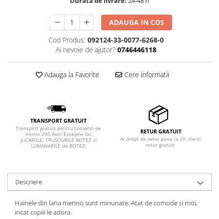
Durata de livrare:
24-48 h
ADAUGA IN COS
Cod Produs:
092124-33-0077-6268-0
Ai nevoie de ajutor?
0746446118
Adauga la Favorite
Cere informatii
TRANSPORT GRATUIT
Transport gratuit pentru comenzi de
RETUR GRATUIT
minim 290 Ron! Exceptie fac
Ai drept de retur pana la 20 zile si
JUCARIILE, TRUSOURILE BOTEZ si
retur gratuit.
LUMANARILE de BOTEZ.
Descriere
Hainele din lana merino sunt minunate. Atat de comode si moi,
incat copiii le adora.