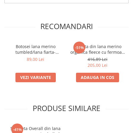
RECOMANDARI
Botosei lana merino
Jacheta din lana merino
-51%
tumbled/lana fiarta-
organica fleece cu fermoar-
Anthracite
Viola
89,00 Lei
416,89 Lei
205,00 Lei
VEZI VARIANTE
ADAUGA IN COS
PRODUSE SIMILARE
Salopeta Overall din lana
-41%