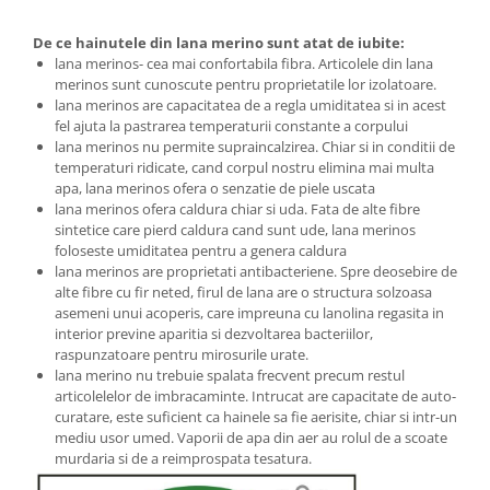
De ce hainutele din lana merino sunt atat de iubite:
lana merinos- cea mai confortabila fibra. Articolele din lana
merinos sunt cunoscute pentru proprietatile lor izolatoare.
lana merinos are capacitatea de a regla umiditatea si in acest
fel ajuta la pastrarea temperaturii constante a corpului
lana merinos nu permite supraincalzirea. Chiar si in conditii de
temperaturi ridicate, cand corpul nostru elimina mai multa
apa, lana merinos ofera o senzatie de piele uscata
lana merinos ofera caldura chiar si uda. Fata de alte fibre
sintetice care pierd caldura cand sunt ude, lana merinos
foloseste umiditatea pentru a genera caldura
lana merinos are proprietati antibacteriene. Spre deosebire de
alte fibre cu fir neted, firul de lana are o structura solzoasa
asemeni unui acoperis, care impreuna cu lanolina regasita in
interior previne aparitia si dezvoltarea bacteriilor,
raspunzatoare pentru mirosurile urate.
lana merino nu trebuie spalata frecvent precum restul
articolelelor de imbracaminte. Intrucat are capacitate de auto-
curatare, este suficient ca hainele sa fie aerisite, chiar si intr-un
mediu usor umed. Vaporii de apa din aer au rolul de a scoate
murdaria si de a reimprospata tesatura.