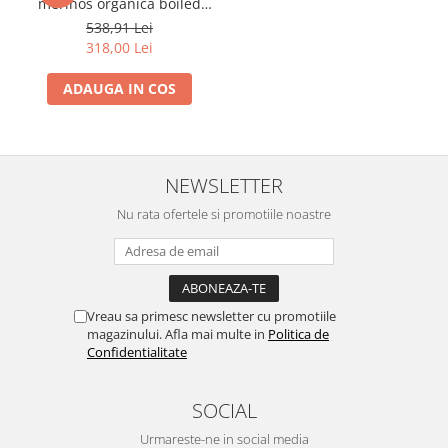
merinos organica boiled
wool- Fuchsia
538,91 Lei
318,00 Lei
ADAUGA IN COS
NEWSLETTER
Nu rata ofertele si promotiile noastre
Vreau sa primesc newsletter cu promotiile
magazinului. Afla mai multe in
Politica de
Confidentialitate
SOCIAL
Urmareste-ne in social media