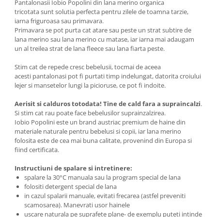
Pantalonasii Iobio Popolini din lana merino organica
tricotata sunt solutia perfecta pentru zilele de toamna tarzie,
iarna friguroasa sau primavara.
Primavara se pot purta cat atare sau peste un strat subtire de
lana merino sau lana merino cu matase, iar iarna mai adaugam
un al treilea strat de lana fleece sau lana fiarta peste.
Stim cat de repede cresc bebelusii, tocmai de aceea
acesti pantalonasi pot fi purtati timp indelungat, datorita croiului
lejer si mansetelor lungi la picioruse, ce pot fi indoite.
Aerisit si calduros totodata! Tine de cald fara a supraincalzi
.
Si stim cat rau poate face bebelusilor suprainzalzirea.
Iobio Popolini este un brand austriac premium de haine din
materiale naturale pentru bebelusi si copii, iar lana merino
folosita este de cea mai buna calitate, provenind din Europa si
fiind certificata.
Instructiuni de spalare si intretinere:
spalare la 30°C manuala sau la program special de lana
folositi detergent special de lana
in cazul spalarii manuale, evitati frecarea (astfel preveniti
scamosarea). Manevrati usor hainele
uscare naturala pe suprafete plane- de exemplu puteti intinde