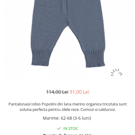
Botosei
Caciuli
Fulare si esarfe
Manusi
Saci de dormit bebe
Prosoape
Perii de par bebe
Camasi Barbati
Camasi baieti
Body-uri bebe
114,00 Lei
91,00 Lei
Pantalonasii Iobio Popolini din lana merino organica tricotata sunt
solutia perfecta pentru zilele rece. Comozi si caldurosi.
Marime
:
62-68 (3-6 luni)
IN STOC