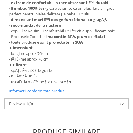
- extrem de confortabil, super absorbant È™i durabil
- Bumbac 100% terry
care se simte ca un plus, fara a fi greu,
perfect pentru pielea delicatÄƒ a bebeluÈ™ului
- dimensiuni mari È™i design funcÈ›ional cu glugÄƒ.
- recomandat de la nastere
-
copilul se va simÈ›i confortabil È™i fericit dupÄƒ fiecare baie
- Produsele Zoocchini
nu contin BPA, plumb si ftalati
- toate produsele sunt
proiectate in SUA
Dimensiuni:
- lungime aprox.76 cm
- lÄƒÈ›ime aprox.76 cm
Utilizare:
- spÄƒlaÈ›i la 30 de grade
- nu Ã®nÄƒlbiÈ›i
- uscaÈ›i la maÈ™inÄƒ la nivel scÄƒzut
Informatii conformitate produs
Review-uri
(0)
PRODUSE SIMILARE