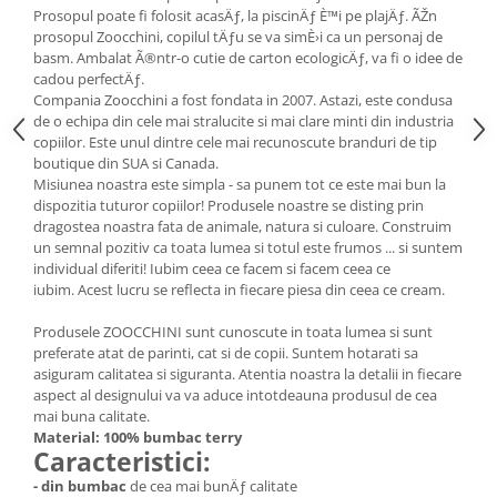
Prosopul poate fi folosit acasÄƒ, la piscinÄƒ È™i pe plajÄƒ. ÃŽn
prosopul Zoocchini, copilul tÄƒu se va simÈ›i ca un personaj de
basm. Ambalat Ã®ntr-o cutie de carton ecologicÄƒ, va fi o idee de
cadou perfectÄƒ.
Compania Zoocchini a fost fondata in 2007. Astazi, este condusa
de o echipa din cele mai stralucite si mai clare minti din industria
copiilor. Este unul dintre cele mai recunoscute branduri de tip
boutique din SUA si Canada.
Misiunea noastra este simpla - sa punem tot ce este mai bun la
dispozitia tuturor copiilor! Produsele noastre se disting prin
dragostea noastra fata de animale, natura si culoare. Construim
un semnal pozitiv ca toata lumea si totul este frumos ... si suntem
individual diferiti! Iubim ceea ce facem si facem ceea ce
iubim. Acest lucru se reflecta in fiecare piesa din ceea ce cream.
Produsele ZOOCCHINI sunt cunoscute in toata lumea si sunt
preferate atat de parinti, cat si de copii. Suntem hotarati sa
asiguram calitatea si siguranta. Atentia noastra la detalii in fiecare
aspect al designului va va aduce intotdeauna produsul de cea
mai buna calitate.
Material: 100% bumbac terry
Caracteristici:
- din bumbac
de cea mai bunÄƒ calitate