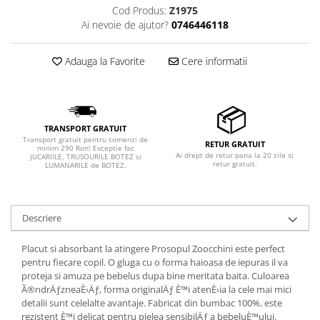
Cod Produs:
Z1975
Ai nevoie de ajutor?
0746446118
Adauga la Favorite
Cere informatii
TRANSPORT GRATUIT
Transport gratuit pentru comenzi de
RETUR GRATUIT
minim 290 Ron! Exceptie fac
Ai drept de retur pana la 20 zile si
JUCARIILE, TRUSOURILE BOTEZ si
retur gratuit.
LUMANARILE de BOTEZ.
Descriere
Placut si absorbant la atingere Prosopul Zoocchini este perfect
pentru fiecare copil. O gluga cu o forma haioasa de iepuras il va
proteja si amuza pe bebelus dupa bine meritata baita. Culoarea
Ã®ndrÄƒzneaÈ›Äƒ, forma originalÄƒ È™i atenÈ›ia la cele mai mici
detalii sunt celelalte avantaje. Fabricat din bumbac 100%, este
rezistent È™i delicat pentru pielea sensibilÄƒ a bebeluÈ™ului.