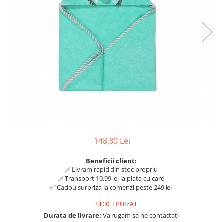
Botosei
Caciuli
Fulare si esarfe
Manusi
Saci de dormit bebe
Prosoape
Perii de par bebe
Camasi Barbati
Camasi baieti
148,80 Lei
Body-uri bebe
Beneficii client:
✅ Livram rapid din stoc propriu
✅ Transport 10.99 lei la plata cu card
✅ Cadou surpriza la comenzi peste 249 lei
STOC EPUIZAT
Durata de livrare:
Va rugam sa ne contactati