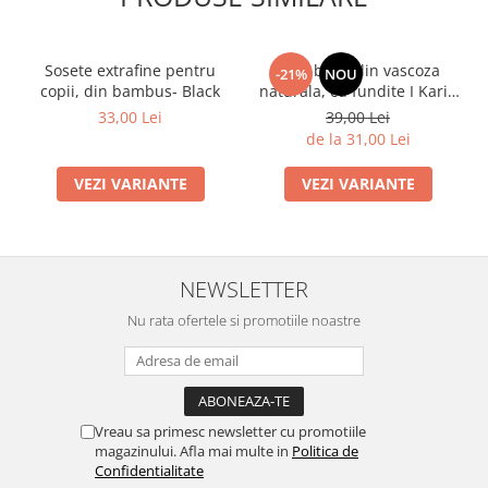
Sosete extrafine pentru
Dres bebe din vascoza
-21%
NOU
copii, din bambus- Black
naturala, cu fundite I Karin
I ALB
33,00 Lei
39,00 Lei
de la 31,00 Lei
VEZI VARIANTE
VEZI VARIANTE
NEWSLETTER
Nu rata ofertele si promotiile noastre
Vreau sa primesc newsletter cu promotiile
magazinului. Afla mai multe in
Politica de
Confidentialitate