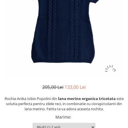
Botosei
Caciuli
Fulare si esarfe
Manusi
Saci de dormit bebe
Prosoape
Perii de par bebe
Camasi Barbati
Camasi baieti
Body-uri bebe
205,00 Lei
133,00 Lei
Rochia Anika Iobio Popolini din
lana merino organica tricotata
este
solutia perfecta pentru zilele reci, in combinatie cu ciorapi/colanti din
lana merino. Fetita ta va adora aceasta rochita.
Marime
: