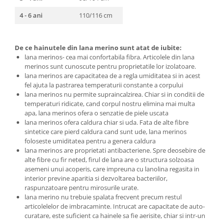
4 - 6 ani
110/116 cm
De ce hainutele din lana merino sunt atat de iubite:
lana merinos- cea mai confortabila fibra. Articolele din lana
merinos sunt cunoscute pentru proprietatile lor izolatoare.
lana merinos are capacitatea de a regla umiditatea si in acest
fel ajuta la pastrarea temperaturii constante a corpului
lana merinos nu permite supraincalzirea. Chiar si in conditii de
temperaturi ridicate, cand corpul nostru elimina mai multa
apa, lana merinos ofera o senzatie de piele uscata
lana merinos ofera caldura chiar si uda. Fata de alte fibre
sintetice care pierd caldura cand sunt ude, lana merinos
foloseste umiditatea pentru a genera caldura
lana merinos are proprietati antibacteriene. Spre deosebire de
alte fibre cu fir neted, firul de lana are o structura solzoasa
asemeni unui acoperis, care impreuna cu lanolina regasita in
interior previne aparitia si dezvoltarea bacteriilor,
raspunzatoare pentru mirosurile urate.
lana merino nu trebuie spalata frecvent precum restul
articolelelor de imbracaminte. Intrucat are capacitate de auto-
curatare, este suficient ca hainele sa fie aerisite, chiar si intr-un