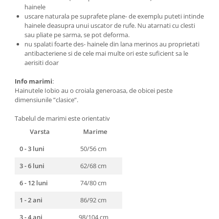
hainele
uscare naturala pe suprafete plane- de exemplu puteti intinde
hainele deasupra unui uscator de rufe. Nu atarnati cu clesti
sau pliate pe sarma, se pot deforma.
nu spalati foarte des- hainele din lana merinos au proprietati
antibacteriene si de cele mai multe ori este suficient sa le
aerisiti doar
Info marimi
:
Hainutele Iobio au o croiala generoasa, de obicei peste
dimensiunile ”clasice”.
Tabelul de marimi este orientativ
Varsta
Marime
0 - 3 luni
50/56 cm
3 - 6 luni
62/68 cm
6 - 12 luni
74/80 cm
1 - 2 ani
86/92 cm
3 - 4 ani
98/104 cm