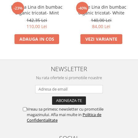
Rochita Lina din bumbac
Rochie Lina din bumbac
-23%
-40%
organic tricotat- Mint
organic tricotat- White
142,35 Lei
140,00 Lei
110,00 Lei
84,00 Lei
ADAUGA IN COS
VEZI VARIANTE
NEWSLETTER
Nu rata ofertele si promotiile noastre
Vreau sa primesc newsletter cu promotiile
magazinului. Afla mai multe in
Politica de
Confidentialitate
SOCIAL