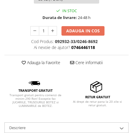
IN STOC
Durata de livrare:
24-48 h
ADAUGA IN COS
Cod Produs:
092932-33/0246-8692
Ai nevoie de ajutor?
0746446118
Adauga la Favorite
Cere informatii
TRANSPORT GRATUIT
Transport gratuit pentru comenzi de
RETUR GRATUIT
minim 290 Ron! Exceptie fac
Ai drept de retur pana la 20 zile si
JUCARIILE, TRUSOURILE BOTEZ si
retur gratuit.
LUMANARILE de BOTEZ.
Descriere