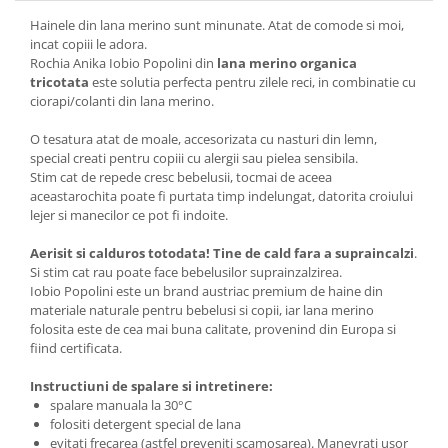
Hainele din lana merino sunt minunate. Atat de comode si moi,
incat copiii le adora.
Rochia Anika Iobio Popolini din
lana merino organica
tricotata
este solutia perfecta pentru zilele reci, in combinatie cu
ciorapi/colanti din lana merino.
O tesatura atat de moale, accesorizata cu nasturi din lemn,
special creati pentru copiii cu alergii sau pielea sensibila.
Stim cat de repede cresc bebelusii, tocmai de aceea
aceastarochita poate fi purtata timp indelungat, datorita croiului
lejer si manecilor ce pot fi indoite.
Aerisit si calduros totodata! Tine de cald fara a supraincalzi
.
Si stim cat rau poate face bebelusilor suprainzalzirea.
Iobio Popolini este un brand austriac premium de haine din
materiale naturale pentru bebelusi si copii, iar lana merino
folosita este de cea mai buna calitate, provenind din Europa si
fiind certificata.
Instructiuni de spalare si intretinere:
spalare manuala la 30°C
folositi detergent special de lana
evitati frecarea (astfel preveniti scamosarea). Manevrati usor