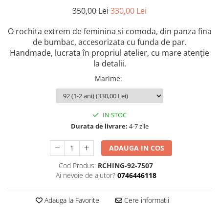
350,00 Lei
330,00 Lei
O rochita extrem de feminina si comoda, din panza fina
de bumbac, accesorizata cu funda de par.
Handmade, lucrata în propriul atelier, cu mare atenție
la detalii.
Marime
:
IN STOC
Durata de livrare:
4-7 zile
ADAUGA IN COS
Cod Produs:
RCHING-92-7507
Ai nevoie de ajutor?
0746446118
Adauga la Favorite
Cere informatii