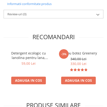
Informatii conformitate produs
Review-uri
(0)
RECOMANDARI
Detergent ecologic cu
Trusou botez Greenery
-3%
lanolina pentru lana,
340,00 Lei
matase si blanita- Ulrich
59,00 Lei
330,00 Lei
Naturlich (500 ml)
ADAUGA IN COS
ADAUGA IN COS
PRODUSE SIMILARE