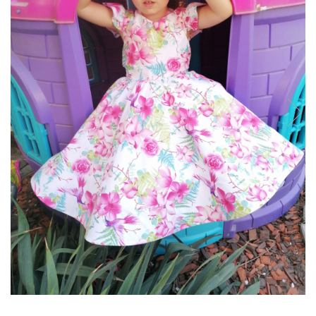
Botosei
Caciuli
Fulare si esarfe
Manusi
Saci de dormit bebe
Prosoape
Perii de par bebe
Camasi Barbati
Camasi baieti
Body-uri bebe