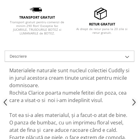
TRANSPORT GRATUIT
Transport gratuit pentru comenzi de
RETUR GRATUIT
minim 290 Ron! Exceptie fac
Ai drept de retur pana la 20 zile si
JUCARIILE, TRUSOURILE BOTEZ si
retur gratuit.
LUMANARILE de BOTEZ.
Descriere
Materialele naturale sunt nucleul colectiei Cuddly si
in jurul acestora cream tinute unicat pentru micile
domnisoare.
Rochita Clarice poarta numele fetitei din poza, cea
care a visat-o si noi i-am indeplinit visul.
Tot ea si-a ales materialul, și a facut-o atat de bine.
O panza de bumbac, cu un imprimeu floral vesel,
atat de fina și care aduce racoare când e cald.
Foarte plăcută pe piele, o face extrem de comoda.