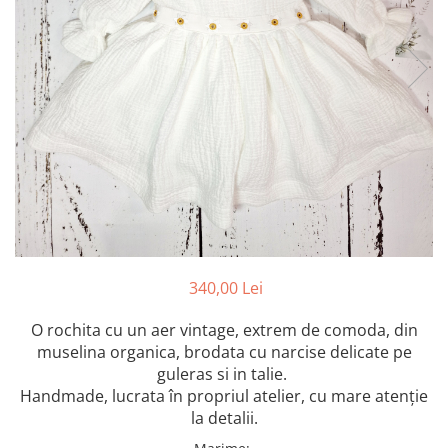
Botosei
Caciuli
Fulare si esarfe
Manusi
Saci de dormit bebe
Prosoape
Perii de par bebe
Camasi Barbati
Camasi baieti
340,00 Lei
Body-uri bebe
O rochita cu un aer vintage, extrem de comoda, din
muselina organica, brodata cu narcise delicate pe
guleras si in talie.
Handmade, lucrata în propriul atelier, cu mare atenție
la detalii.