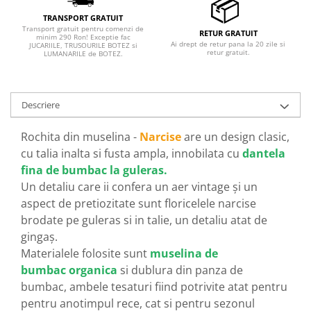
TRANSPORT GRATUIT
Transport gratuit pentru comenzi de
RETUR GRATUIT
minim 290 Ron! Exceptie fac
Ai drept de retur pana la 20 zile si
JUCARIILE, TRUSOURILE BOTEZ si
retur gratuit.
LUMANARILE de BOTEZ.
Descriere
Rochita din muselina -
Narcise
are un design clasic,
cu talia inalta si fusta ampla, innobilata cu
dantela
fina de bumbac la guleras.
Un detaliu care ii confera un aer vintage și un
aspect de pretiozitate sunt floricelele narcise
brodate pe guleras si in talie, un detaliu atat de
gingaș.
Materialele folosite sunt
muselina de
bumbac
organica
si dublura din panza de
bumbac, ambele tesaturi fiind potrivite atat pentru
pentru anotimpul rece, cat si pentru sezonul