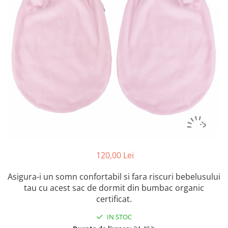
Botosei
Caciuli
Fulare si esarfe
Manusi
Saci de dormit bebe
Prosoape
Perii de par bebe
Camasi Barbati
Camasi baieti
Body-uri bebe
120,00 Lei
Asigura-i un somn confortabil si fara riscuri bebelusului
tau cu acest sac de dormit din bumbac organic
certificat.
IN STOC