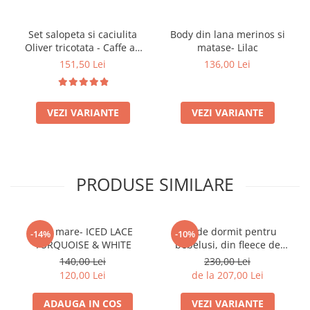
Set salopeta si caciulita
Body din lana merinos si
Oliver tricotata - Caffe au
matase- Lilac
lait
151,50 Lei
136,00 Lei
VEZI VARIANTE
VEZI VARIANTE
PRODUSE SIMILARE
Pled mare- ICED LACE
Sac de dormit pentru
-14%
-10%
TURQUOISE & WHITE
bebelusi, din fleece de
bumbac organic- Beige
140,00 Lei
230,00 Lei
Melange
120,00 Lei
de la 207,00 Lei
ADAUGA IN COS
VEZI VARIANTE