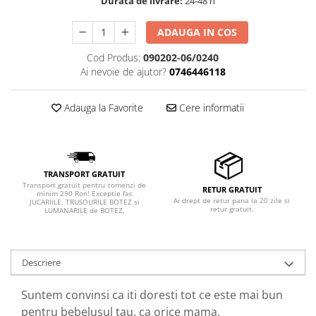
Durata de livrare:
24-48 h
ADAUGA IN COS
Cod Produs:
090202-06/0240
Ai nevoie de ajutor?
0746446118
Adauga la Favorite
Cere informatii
TRANSPORT GRATUIT
Transport gratuit pentru comenzi de
RETUR GRATUIT
minim 290 Ron! Exceptie fac
Ai drept de retur pana la 20 zile si
JUCARIILE, TRUSOURILE BOTEZ si
retur gratuit.
LUMANARILE de BOTEZ.
Descriere
Suntem convinsi ca iti doresti tot ce este mai bun
pentru bebelusul tau, ca orice mama.