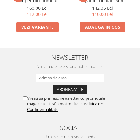
romper din bumbac
organic tricotat- Mint
organic- Iobio Popolini -
160,00 Lei
142,35 Lei
Farmer Sand Blue
112,00 Lei
110,00 Lei
VEZI VARIANTE
ADAUGA IN COS
NEWSLETTER
Nu rata ofertele si promotiile noastre
Vreau sa primesc newsletter cu promotiile
magazinului. Afla mai multe in
Politica de
Confidentialitate
SOCIAL
Urmareste-ne in social media