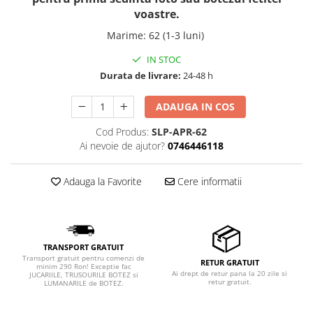
voastre.
Marime
:
62 (1-3 luni)
IN STOC
Durata de livrare:
24-48 h
ADAUGA IN COS
Cod Produs:
SLP-APR-62
Ai nevoie de ajutor?
0746446118
Adauga la Favorite
Cere informatii
TRANSPORT GRATUIT
Transport gratuit pentru comenzi de
RETUR GRATUIT
minim 290 Ron! Exceptie fac
Ai drept de retur pana la 20 zile si
JUCARIILE, TRUSOURILE BOTEZ si
retur gratuit.
LUMANARILE de BOTEZ.