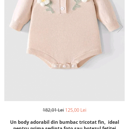
Botosei
Caciuli
Fulare si esarfe
Manusi
Saci de dormit bebe
Prosoape
Perii de par bebe
Camasi Barbati
Camasi baieti
Body-uri bebe
182,01 Lei
125,00 Lei
Un body adorabil din bumbac tricotat fin, ideal
pentru prima sedinta foto sau botezul fetitei