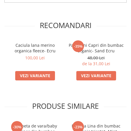
RECOMANDARI
Caciula lana merino
Pantaloni Capri din bumbac
-35%
organica fleece- Ecru
organic- Sand Ecru
100,00 Lei
48,00 Lei
de la 31,00 Lei
VEZI VARIANTE
VEZI VARIANTE
PRODUSE SIMILARE
Salopeta de vara/baby
Rochita Lina din bumbac
-30%
-23%