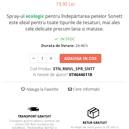
19,90 Lei
Spray-ul
ecologic
pentru îndepărtarea petelor Sonett
este ideal pentru toate tipurile de tesaturi, mai ales
cele delicate precum lana si matase.
IN STOC
Durata de livrare:
24-48 h
ADAUGA IN COS
Cod Produs:
STN_RMVL_SPR_SNTT
Ai nevoie de ajutor?
0746446118
Adauga la Favorite
Cere informatii
TRANSPORT GRATUIT
Transport gratuit pentru comenzi de
RETUR GRATUIT
minim 290 Ron! Exceptie fac
Ai drept de retur pana la 20 zile si
JUCARIILE, TRUSOURILE BOTEZ si