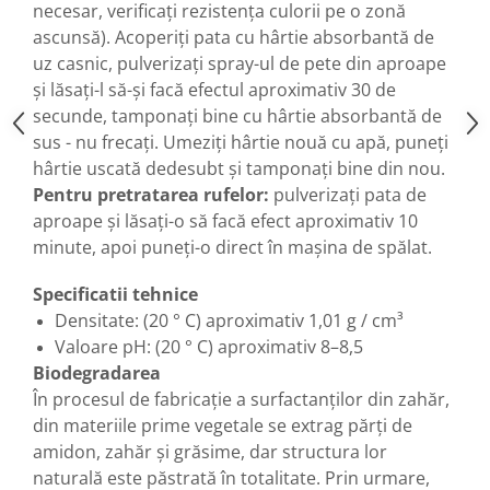
necesar, verificați rezistența culorii pe o zonă
ascunsă). Acoperiți pata cu hârtie absorbantă de
uz casnic, pulverizați spray-ul de pete din aproape
și lăsați-l să-și facă efectul aproximativ 30 de
secunde, tamponați bine cu hârtie absorbantă de
sus - nu frecați. Umeziți hârtie nouă cu apă, puneți
hârtie uscată dedesubt și tamponați bine din nou.
Pentru pretratarea rufelor:
pulverizați pata de
aproape și lăsați-o să facă efect aproximativ 10
minute, apoi puneți-o direct în mașina de spălat.
Specificatii tehnice
Densitate: (20 ° C) aproximativ 1,01 g / cm³
Valoare pH: (20 ° C) aproximativ 8–8,5
Biodegradarea
În procesul de fabricație a surfactanților din zahăr,
din materiile prime vegetale se extrag părți de
amidon, zahăr și grăsime, dar structura lor
naturală este păstrată în totalitate. Prin urmare,