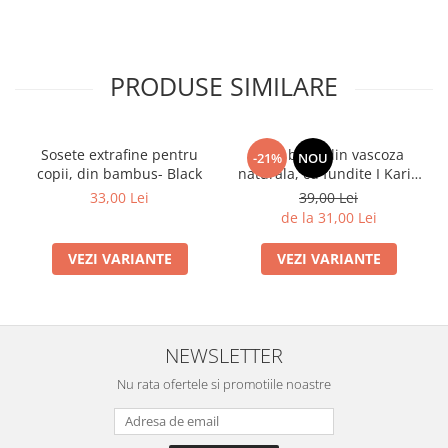
PRODUSE SIMILARE
Sosete extrafine pentru
Dres bebe din vascoza
-21%
NOU
copii, din bambus- Black
naturala, cu fundite I Karin
I ALB
33,00 Lei
39,00 Lei
de la 31,00 Lei
VEZI VARIANTE
VEZI VARIANTE
NEWSLETTER
Nu rata ofertele si promotiile noastre