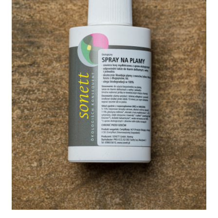
Botosei
Caciuli
Fulare si esarfe
Manusi
Saci de dormit bebe
Prosoape
Perii de par bebe
Camasi Barbati
Camasi baieti
Body-uri bebe