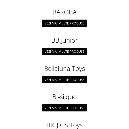
Botosei
BAKOBA
Caciuli
Fulare si esarfe
VEZI MAI MULTE PRODUSE
Manusi
BB Junior
Saci de dormit bebe
Prosoape
VEZI MAI MULTE PRODUSE
Perii de par bebe
Beilaluna Toys
Camasi Barbati
Camasi baieti
VEZI MAI MULTE PRODUSE
Body-uri bebe
Bi-silque
VEZI MAI MULTE PRODUSE
BIGJIGS Toys