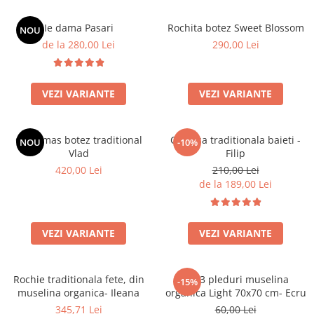
Ie dama Pasari
Rochita botez Sweet Blossom
NOU
de la 280,00 Lei
290,00 Lei
VEZI VARIANTE
VEZI VARIANTE
Costumas botez traditional
Camasa traditionala baieti -
NOU
-10%
Vlad
Filip
420,00 Lei
210,00 Lei
de la 189,00 Lei
VEZI VARIANTE
VEZI VARIANTE
Rochie traditionala fete, din
Set 3 pleduri muselina
-15%
muselina organica- Ileana
organica Light 70x70 cm- Ecru
345,71 Lei
60,00 Lei