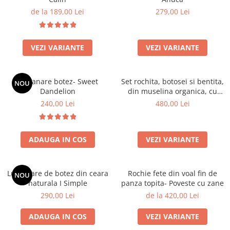
de la 189,00 Lei
279,00 Lei
VEZI VARIANTE
VEZI VARIANTE
Lumanare botez- Sweet
Set rochita, botosei si bentita,
NOU
Dandelion
din muselina organica, cu
detalii brodate - Lavanda
240,00 Lei
480,00 Lei
ADAUGA IN COS
VEZI VARIANTE
Lumanare de botez din ceara
Rochie fete din voal fin de
NOU
naturala I Simple
panza topita- Poveste cu zane
290,00 Lei
de la 420,00 Lei
ADAUGA IN COS
VEZI VARIANTE