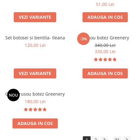
51,00 Lei
VEZI VARIANTE
ADAUGA IN COS
Set botosei si bentita- Ileana
Trusou botez Greenery
-3%
120,00 Lei
340,00 Lei
330,00 Lei
VEZI VARIANTE
ADAUGA IN COS
Cutie trusou botez Greenery
NOU
180,00 Lei
ADAUGA IN COS
1
2
3
31