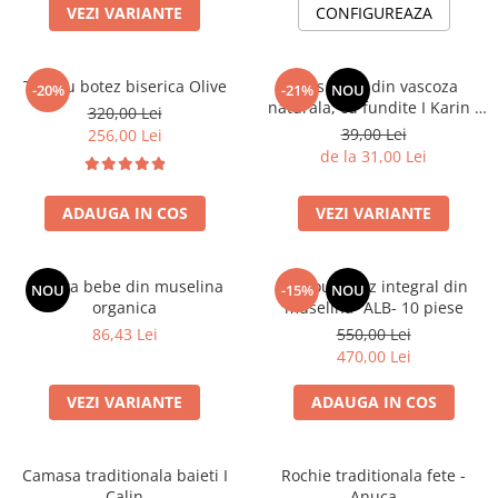
VEZI VARIANTE
CONFIGUREAZA
Botosei
Caciuli
Trusou botez biserica Olive
Dres bebe din vascoza
Fulare si esarfe
-20%
-21%
NOU
naturala, cu fundite I Karin I
320,00 Lei
Manusi
ALB
39,00 Lei
256,00 Lei
Saci de dormit bebe
de la 31,00 Lei
Prosoape
ADAUGA IN COS
VEZI VARIANTE
Perii de par bebe
Camasi Barbati
Boneta bebe din muselina
Trusou botez integral din
NOU
-15%
NOU
Camasi baieti
organica
muselina- ALB- 10 piese
Body-uri bebe
86,43 Lei
550,00 Lei
470,00 Lei
VEZI VARIANTE
ADAUGA IN COS
Camasa traditionala baieti I
Rochie traditionala fete -
Calin
Anuca