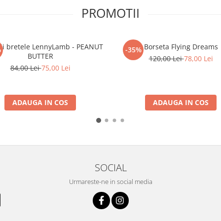
PROMOTII
tii bretele LennyLamb - PEANUT
Borseta Flying Dreams
%
-35%
BUTTER
120,00 Lei
78,00 Lei
84,00 Lei
75,00 Lei
ADAUGA IN COS
ADAUGA IN COS
SOCIAL
Urmareste-ne in social media