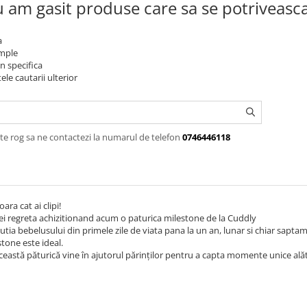
 am gasit produse care sa se potriveasc
a
imple
n specifica
ele cautarii ulterior
te rog sa ne contactezi la numarul de telefon
0746446118
ara cat ai clipi!
ei regreta achizitionand acum o paturica milestone de la Cuddly
utia bebelusului din primele zile de viata pana la un an, lunar si chiar sapta
tone este ideal.
 această păturică vine în ajutorul părinților pentru a capta momente unice alătu