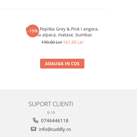
Esarfa Pepitka Grey & Pink I angora,
Wrap elas
-15%
-10%
lana alpaca, matase, bumbac
296,
190,00 Lei
161,00 Lei
ADAUGA IN COS
A
SUPORT CLIENTI
9-19
0746446118
info@cuddly.ro