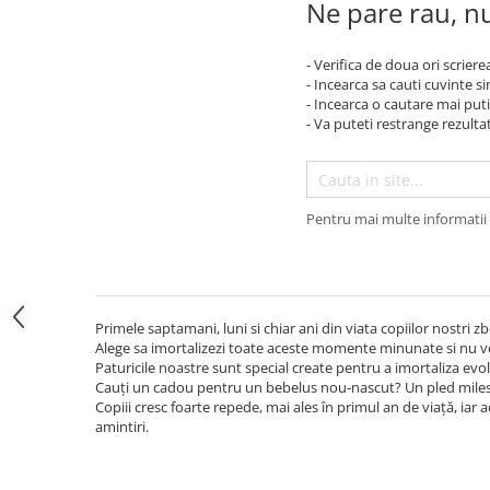
Ne pare rau, nu
Botosei
Caciuli
- Verifica de doua ori scriere
- Incearca sa cauti cuvinte s
Fulare si esarfe
- Incearca o cautare mai puti
Manusi
- Va puteti restrange rezultat
Saci de dormit bebe
Prosoape
Pentru mai multe informatii 
Perii de par bebe
Camasi Barbati
Camasi baieti
Body-uri bebe
Primele saptamani, luni si chiar ani din viata copiilor nostri zbo
Alege sa imortalizezi toate aceste momente minunate si nu v
Paturicile noastre sunt special create pentru a imortaliza evol
Cauți un cadou pentru un bebelus nou-nascut? Un pled miles
Copiii cresc foarte repede, mai ales în primul an de viață, iar
amintiri.