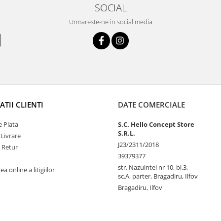
SOCIAL
Urmareste-ne in social media
TII CLIENTI
DATE COMERCIALE
 Plata
S.C. Hello Concept Store
S.R.L.
 Livrare
J23/2311/2018
e Retur
39379377
str. Nazuintei nr 10, bl.3,
a online a litigiilor
sc.A, parter, Bragadiru, Ilfov
Bragadiru, Ilfov