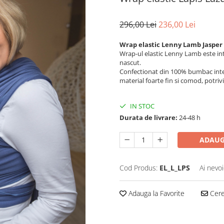
296,00 Lei
236,00 Lei
Wrap elastic Lenny Lamb Jasper
Wrap-ul elastic Lenny Lamb este in
nascut.
Confectionat din 100% bumbac interl
material foarte fin si comod, potriv
IN STOC
Durata de livrare:
24-48 h
ADAUG
Cod Produs:
EL_L_LPS
Ai nevoi
Adauga la Favorite
Cere 