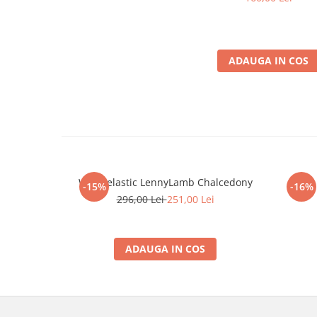
ADAUGA IN COS
Wrap elastic LennyLamb Chalcedony
Wrap 
-15%
-16%
296,00 Lei
251,00 Lei
ADAUGA IN COS