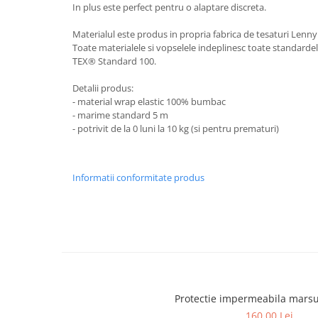
In plus este perfect pentru o alaptare discreta.
Materialul este produs in propria fabrica de tesaturi Lenn
Toate materialele si vopselele indeplinesc toate standardel
TEX® Standard 100.
Detalii produs:
- material wrap elastic 100% bumbac
- marime standard 5 m
- potrivit de la 0 luni la 10 kg (si pentru prematuri)
Informatii conformitate produs
Protectie impermeabila mars
160,00 Lei