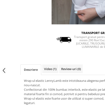
TRANSPORT GR
Transport gratuit pent
minim 290 Ron! Exc
JUCARIILE, TRUSOURIL
LUMANARILE de 
Video
(1)
Review-uri
(0)
Descriere
Wrap-ul elastic LennyLamb este intotdeauna alegerea perfe
nou-nascut.
Confectionat din 100% bumbac interlock, este elastic pe lat
material foarte fin si comod, potrivit si pentru bebelusi pr
Wrap-ul elastic este foarte usor de utilizat si super comod,
legaturi.