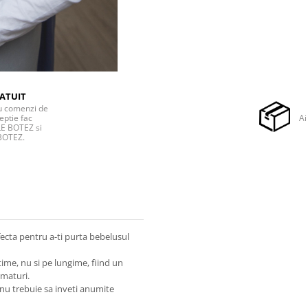
ATUIT
ru comenzi de
eptie fac
Ai
E BOTEZ si
BOTEZ.
cta pentru a-ti purta bebelusul
ime, nu si pe lungime, fiind un
ematuri.
 nu trebuie sa inveti anumite