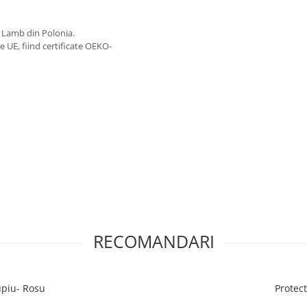
y Lamb din Polonia.
e UE, fiind certificate OEKO-
RECOMANDARI
upiu- Rosu
Protec