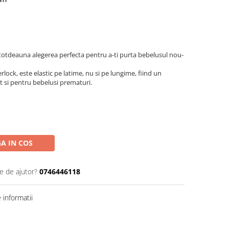
totdeauna alegerea perfecta pentru a-ti purta bebelusul nou-
ock, este elastic pe latime, nu si pe lungime, fiind un
it si pentru bebelusi prematuri.
A IN COS
e de ajutor?
0746446118
informatii