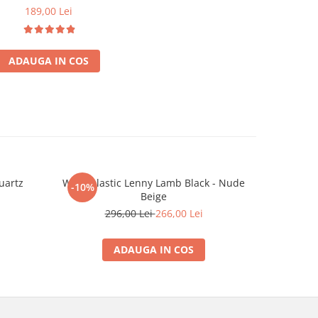
189,00 Lei
ADAUGA IN COS
uartz
Wrap elastic Lenny Lamb Black - Nude
Wrap ela
-10%
-10%
Beige
2
296,00 Lei
266,00 Lei
ADAUGA IN COS