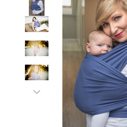
Botosei
Caciuli
Fulare si esarfe
Manusi
Saci de dormit bebe
Prosoape
Perii de par bebe
Camasi Barbati
Camasi baieti
Body-uri bebe