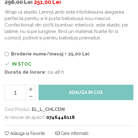
296,00 Lei
251,00 Lei
Wrap-ul elastic LennyLamb este intotdeauna alegerea
perfecta pentru a-ti purta bebelusul nou-nascut.
Confectionat din 100% bumbac interlock, este elastic pe
latime, nu si pe lungime, fiind un material foarte fin si
comod, potrivit si pentru bebelusi prematuri.
Broderie nume/mesaj + 25,00 Lei
IN STOC
Durata de livrare:
24-48 h
ADAUGA IN COS
Cod Produs:
EL_L_CHLCDN
Ai nevoie de ajutor?
0746446118
Adauga la Favorite
Cere informatii