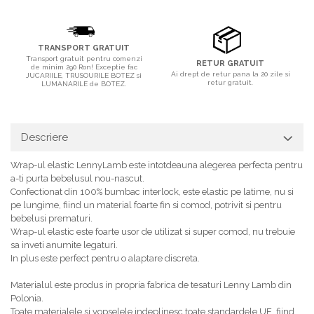
TRANSPORT GRATUIT
Transport gratuit pentru comenzi
RETUR GRATUIT
de minim 290 Ron! Exceptie fac
Ai drept de retur pana la 20 zile si
JUCARIILE, TRUSOURILE BOTEZ si
retur gratuit.
LUMANARILE de BOTEZ.
Descriere
Wrap-ul elastic LennyLamb este intotdeauna alegerea perfecta pentru
a-ti purta bebelusul nou-nascut.
Confectionat din 100% bumbac interlock, este elastic pe latime, nu si
pe lungime, fiind un material foarte fin si comod, potrivit si pentru
bebelusi prematuri.
Wrap-ul elastic este foarte usor de utilizat si super comod, nu trebuie
sa inveti anumite legaturi.
In plus este perfect pentru o alaptare discreta.
Materialul este produs in propria fabrica de tesaturi Lenny Lamb din
Polonia.
Toate materialele si vopselele indeplinesc toate standardele UE, fiind