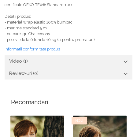
certificate OEKO-TEX® Standard 100.
Detalii produs:
- material wrap elastic 100% bumbac
- marime standard 5 m
- culoare: gri Chalcedony
- potrivit de la 0 luni la 10 kg (si pentru prematuri)
Informatii conformitate produs
Video
(1)
Review-uri
(0)
Recomandari
NOU