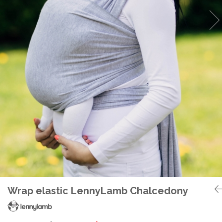
Botosei
Caciuli
Fulare si esarfe
Manusi
Saci de dormit bebe
Prosoape
Perii de par bebe
Camasi Barbati
Camasi baieti
Body-uri bebe
Wrap elastic LennyLamb Chalcedony