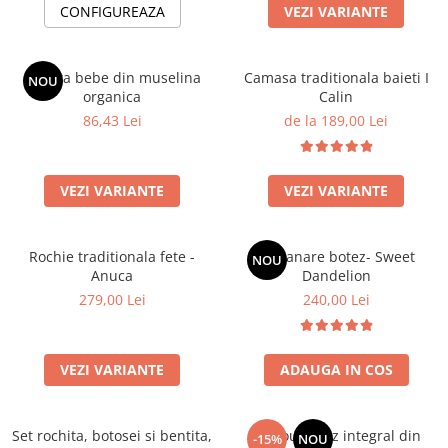
CONFIGUREAZA
VEZI VARIANTE
Botosei
Caciuli
Boneta bebe din muselina
Camasa traditionala baieti I
Fulare si esarfe
NOU
organica
Calin
Manusi
86,43 Lei
de la 189,00 Lei
Saci de dormit bebe
Prosoape
VEZI VARIANTE
VEZI VARIANTE
Perii de par bebe
Camasi Barbati
Rochie traditionala fete -
Lumanare botez- Sweet
NOU
Camasi baieti
Anuca
Dandelion
Body-uri bebe
279,00 Lei
240,00 Lei
VEZI VARIANTE
ADAUGA IN COS
Set rochita, botosei si bentita,
Trusou botez integral din
-15%
NOU