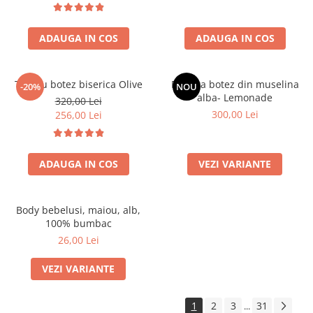
ADAUGA IN COS
ADAUGA IN COS
Trusou botez biserica Olive
Rochita botez din muselina
-20%
NOU
alba- Lemonade
320,00 Lei
300,00 Lei
256,00 Lei
ADAUGA IN COS
VEZI VARIANTE
Body bebelusi, maiou, alb,
100% bumbac
26,00 Lei
VEZI VARIANTE
1
2
3
31
...