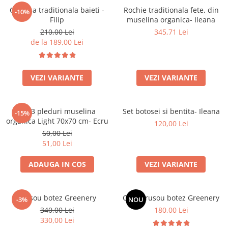
Camasa traditionala baieti -
Rochie traditionala fete, din
-10%
Filip
muselina organica- Ileana
210,00 Lei
345,71 Lei
de la 189,00 Lei
VEZI VARIANTE
VEZI VARIANTE
Set 3 pleduri muselina
Set botosei si bentita- Ileana
-15%
organica Light 70x70 cm- Ecru
120,00 Lei
60,00 Lei
51,00 Lei
ADAUGA IN COS
VEZI VARIANTE
Trusou botez Greenery
Cutie trusou botez Greenery
-3%
NOU
340,00 Lei
180,00 Lei
330,00 Lei