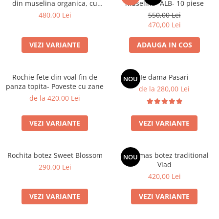
din muselina organica, cu
muselina- ALB- 10 piese
detalii brodate - Lavanda
480,00 Lei
550,00 Lei
470,00 Lei
VEZI VARIANTE
ADAUGA IN COS
Rochie fete din voal fin de
Ie dama Pasari
NOU
panza topita- Poveste cu zane
de la 280,00 Lei
de la 420,00 Lei
VEZI VARIANTE
VEZI VARIANTE
Rochita botez Sweet Blossom
Costumas botez traditional
NOU
Vlad
290,00 Lei
420,00 Lei
VEZI VARIANTE
VEZI VARIANTE