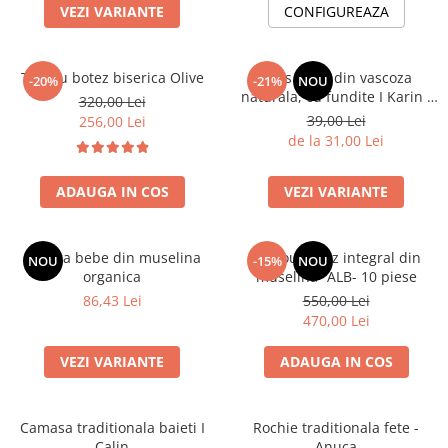
VEZI VARIANTE
CONFIGUREAZA
Botosei
Caciuli
Trusou botez biserica Olive
Dres bebe din vascoza
Fulare si esarfe
-20%
-21%
NOU
naturala, cu fundite I Karin I
320,00 Lei
Manusi
ALB
39,00 Lei
256,00 Lei
Saci de dormit bebe
de la 31,00 Lei
Prosoape
ADAUGA IN COS
VEZI VARIANTE
Perii de par bebe
Camasi Barbati
Boneta bebe din muselina
Trusou botez integral din
NOU
-15%
NOU
Camasi baieti
organica
muselina- ALB- 10 piese
Body-uri bebe
86,43 Lei
550,00 Lei
470,00 Lei
VEZI VARIANTE
ADAUGA IN COS
Camasa traditionala baieti I
Rochie traditionala fete -
Calin
Anuca