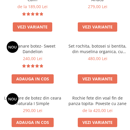
de la 189,00 Lei
279,00 Lei
VEZI VARIANTE
VEZI VARIANTE
Lumanare botez- Sweet
Set rochita, botosei si bentita,
NOU
Dandelion
din muselina organica, cu
detalii brodate - Lavanda
240,00 Lei
480,00 Lei
ADAUGA IN COS
VEZI VARIANTE
Lumanare de botez din ceara
Rochie fete din voal fin de
NOU
naturala I Simple
panza topita- Poveste cu zane
290,00 Lei
de la 420,00 Lei
ADAUGA IN COS
VEZI VARIANTE