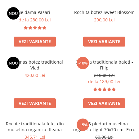
Ie dama Pasari
Rochita botez Sweet Blossom
NOU
de la 280,00 Lei
290,00 Lei
VEZI VARIANTE
VEZI VARIANTE
Costumas botez traditional
Camasa traditionala baieti -
NOU
-10%
Vlad
Filip
420,00 Lei
210,00 Lei
de la 189,00 Lei
VEZI VARIANTE
VEZI VARIANTE
Rochie traditionala fete, din
Set 3 pleduri muselina
-15%
muselina organica- Ileana
organica Light 70x70 cm- Ecru
345,71 Lei
60,00 Lei