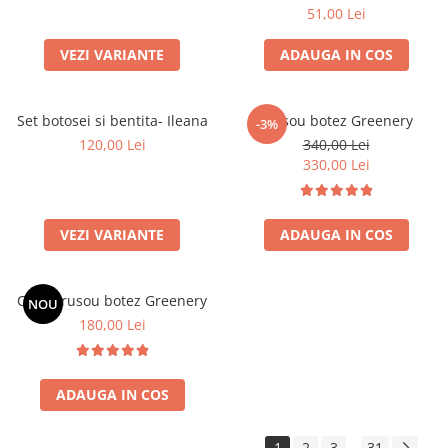
51,00 Lei
VEZI VARIANTE
ADAUGA IN COS
Set botosei si bentita- Ileana
Trusou botez Greenery
-3%
120,00 Lei
340,00 Lei
330,00 Lei
VEZI VARIANTE
ADAUGA IN COS
Cutie trusou botez Greenery
NOU
180,00 Lei
ADAUGA IN COS
1
2
3
31