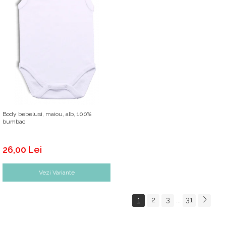
Body bebelusi, maiou, alb, 100%
bumbac
26,00 Lei
Vezi Variante
1
2
3
...
31