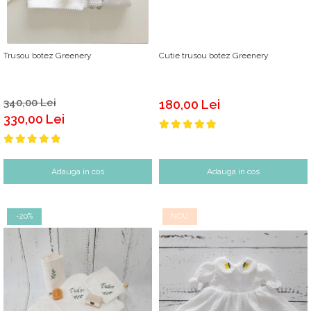
Trusou botez Greenery
Cutie trusou botez Greenery
340,00 Lei
180,00 Lei
330,00 Lei
Adauga in cos
Adauga in cos
-20%
NOU