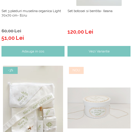
Set 3 pleduri muselina organica Light
Set botosei si bentita- Ileana
70x70 cm- Ecru
60,00 Lei
120,00 Lei
51,00 Lei
Adauga in cos
Vezi Variante
-3%
NOU