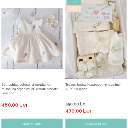
-15%
NOU
Set rochita, botosei si bentita, din
Trusou botez integral din muselina-
muselina organica, cu detalii brodate -
ALB- 10 piese
Lavanda
550,00 Lei
480,00 Lei
470,00 Lei
Vezi Variante
Adauga in cos