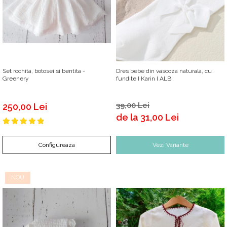
Botosei
Caciuli
Fulare si esarfe
Manusi
Set rochita, botosei si bentita -
Dres bebe din vascoza naturala, cu
Saci de dormit bebe
Greenery
fundite I Karin I ALB
Prosoape
Perii de par bebe
39,00 Lei
250,00 Lei
de la 31,00 Lei
Camasi Barbati
Camasi baieti
Configureaza
Vezi Variante
Body-uri bebe
NOU