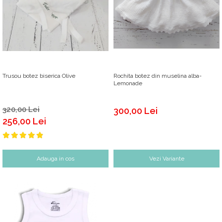
Trusou botez biserica Olive
Rochita botez din muselina alba-
Lemonade
320,00 Lei
300,00 Lei
256,00 Lei
Adauga in cos
Vezi Variante