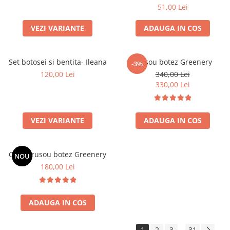
51,00 Lei
VEZI VARIANTE
ADAUGA IN COS
Set botosei si bentita- Ileana
Trusou botez Greenery
-3%
120,00 Lei
340,00 Lei
330,00 Lei
VEZI VARIANTE
ADAUGA IN COS
Cutie trusou botez Greenery
NOU
180,00 Lei
ADAUGA IN COS
1
2
3
31