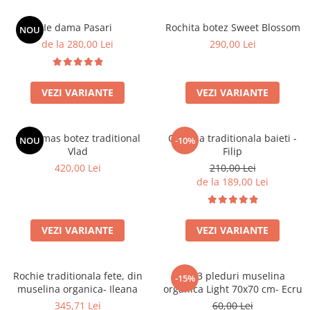
Ie dama Pasari
Rochita botez Sweet Blossom
NOU
de la 280,00 Lei
290,00 Lei
VEZI VARIANTE
VEZI VARIANTE
Costumas botez traditional
Camasa traditionala baieti -
NOU
-10%
Vlad
Filip
420,00 Lei
210,00 Lei
de la 189,00 Lei
VEZI VARIANTE
VEZI VARIANTE
Rochie traditionala fete, din
Set 3 pleduri muselina
-15%
muselina organica- Ileana
organica Light 70x70 cm- Ecru
345,71 Lei
60,00 Lei