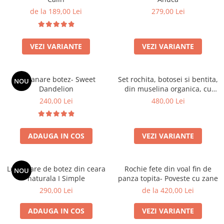
de la 189,00 Lei
279,00 Lei
VEZI VARIANTE
VEZI VARIANTE
Lumanare botez- Sweet
Set rochita, botosei si bentita,
NOU
Dandelion
din muselina organica, cu
detalii brodate - Lavanda
240,00 Lei
480,00 Lei
ADAUGA IN COS
VEZI VARIANTE
Lumanare de botez din ceara
Rochie fete din voal fin de
NOU
naturala I Simple
panza topita- Poveste cu zane
290,00 Lei
de la 420,00 Lei
ADAUGA IN COS
VEZI VARIANTE