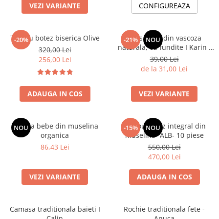
VEZI VARIANTE
CONFIGUREAZA
Botosei
Caciuli
Trusou botez biserica Olive
Dres bebe din vascoza
Fulare si esarfe
-20%
-21%
NOU
naturala, cu fundite I Karin I
320,00 Lei
Manusi
ALB
39,00 Lei
256,00 Lei
Saci de dormit bebe
de la 31,00 Lei
Prosoape
ADAUGA IN COS
VEZI VARIANTE
Perii de par bebe
Camasi Barbati
Boneta bebe din muselina
Trusou botez integral din
NOU
-15%
NOU
Camasi baieti
organica
muselina- ALB- 10 piese
Body-uri bebe
86,43 Lei
550,00 Lei
470,00 Lei
VEZI VARIANTE
ADAUGA IN COS
Camasa traditionala baieti I
Rochie traditionala fete -
Calin
Anuca