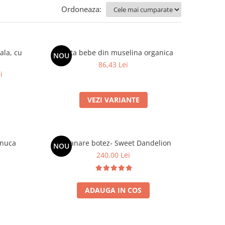
Ordoneaza:
ala, cu
Boneta bebe din muselina organica
NOU
86,43 Lei
i
VEZI VARIANTE
Anuca
Lumanare botez- Sweet Dandelion
NOU
240,00 Lei
ADAUGA IN COS