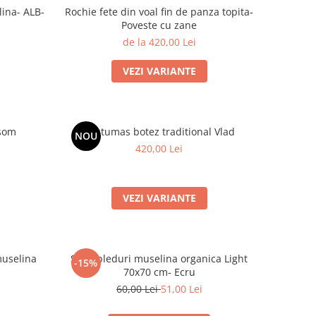
lina- ALB-
Rochie fete din voal fin de panza topita-
Poveste cu zane
de la 420,00 Lei
VEZI VARIANTE
ssom
Costumas botez traditional Vlad
NOU
420,00 Lei
VEZI VARIANTE
muselina
Set 3 pleduri muselina organica Light
-15%
70x70 cm- Ecru
60,00 Lei
51,00 Lei