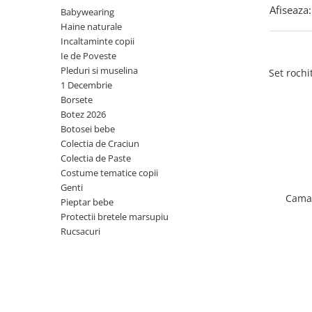
Afiseaza:
Botosei
Babywearing
Haine naturale
Caciuli
Incaltaminte copii
Fulare si esarfe
Ie de Poveste
Pleduri si muselina
Set rochi
Manusi
1 Decembrie
Saci de dormit bebe
Borsete
Botez 2026
Prosoape
Botosei bebe
Perii de par bebe
Colectia de Craciun
Colectia de Paste
Camasi Barbati
Costume tematice copii
Camasi baieti
Genti
Camas
Pieptar bebe
Body-uri bebe
Protectii bretele marsupiu
Rucsacuri