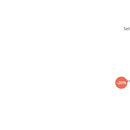
Set
Tr
-20%