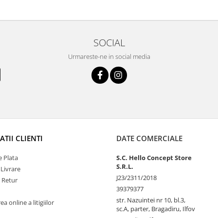
SOCIAL
Urmareste-ne in social media
TII CLIENTI
DATE COMERCIALE
 Plata
S.C. Hello Concept Store
S.R.L.
 Livrare
J23/2311/2018
e Retur
39379377
str. Nazuintei nr 10, bl.3,
a online a litigiilor
sc.A, parter, Bragadiru, Ilfov