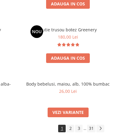
ADAUGA IN COS
y
Cutie trusou botez Greenery
NOU
180,00 Lei
ADAUGA IN COS
 alba-
Body bebelusi, maiou, alb, 100% bumbac
26,00 Lei
VEZI VARIANTE
1
2
3
31
...