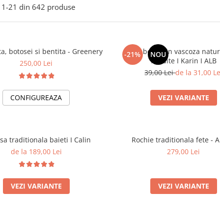
1-
21
din
642
produse
ta, botosei si bentita - Greenery
Dres bebe din vascoza natur
-21%
NOU
fundite I Karin I ALB
250,00 Lei
39,00 Lei
de la 31,00 Le
CONFIGUREAZA
VEZI VARIANTE
a traditionala baieti I Calin
Rochie traditionala fete - 
de la 189,00 Lei
279,00 Lei
VEZI VARIANTE
VEZI VARIANTE