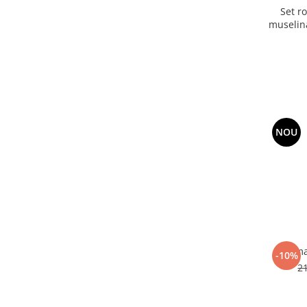
Set ro
muselina
NOU
Camas
-10%
2