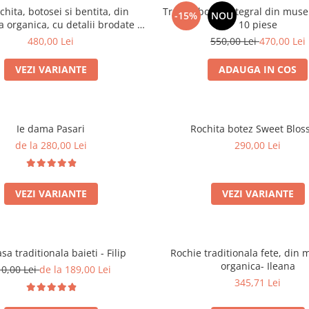
chita, botosei si bentita, din
Trusou botez integral din muse
-15%
NOU
 organica, cu detalii brodate -
10 piese
Lavanda
480,00 Lei
550,00 Lei
470,00 Lei
VEZI VARIANTE
ADAUGA IN COS
Ie dama Pasari
Rochita botez Sweet Blo
de la 280,00 Lei
290,00 Lei
VEZI VARIANTE
VEZI VARIANTE
a traditionala baieti - Filip
Rochie traditionala fete, din 
organica- Ileana
10,00 Lei
de la 189,00 Lei
345,71 Lei