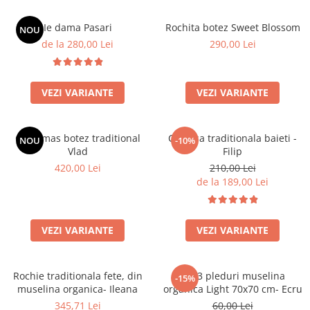
Ie dama Pasari
Rochita botez Sweet Blossom
NOU
de la 280,00 Lei
290,00 Lei
VEZI VARIANTE
VEZI VARIANTE
Costumas botez traditional
Camasa traditionala baieti -
NOU
-10%
Vlad
Filip
420,00 Lei
210,00 Lei
de la 189,00 Lei
VEZI VARIANTE
VEZI VARIANTE
Rochie traditionala fete, din
Set 3 pleduri muselina
-15%
muselina organica- Ileana
organica Light 70x70 cm- Ecru
345,71 Lei
60,00 Lei