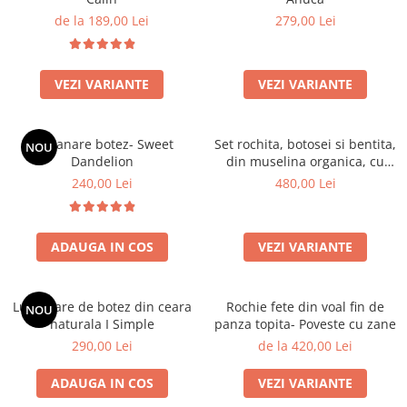
de la 189,00 Lei
279,00 Lei
VEZI VARIANTE
VEZI VARIANTE
Lumanare botez- Sweet
Set rochita, botosei si bentita,
NOU
Dandelion
din muselina organica, cu
detalii brodate - Lavanda
240,00 Lei
480,00 Lei
ADAUGA IN COS
VEZI VARIANTE
Lumanare de botez din ceara
Rochie fete din voal fin de
NOU
naturala I Simple
panza topita- Poveste cu zane
290,00 Lei
de la 420,00 Lei
ADAUGA IN COS
VEZI VARIANTE