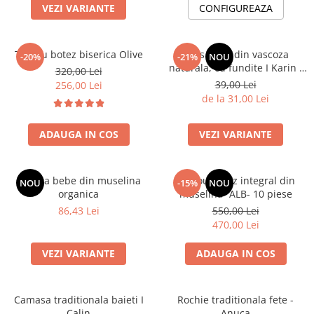
VEZI VARIANTE
CONFIGUREAZA
Botosei
Caciuli
Trusou botez biserica Olive
Dres bebe din vascoza
Fulare si esarfe
-20%
-21%
NOU
naturala, cu fundite I Karin I
320,00 Lei
Manusi
ALB
39,00 Lei
256,00 Lei
Saci de dormit bebe
de la 31,00 Lei
Prosoape
ADAUGA IN COS
VEZI VARIANTE
Perii de par bebe
Camasi Barbati
Boneta bebe din muselina
Trusou botez integral din
NOU
-15%
NOU
Camasi baieti
organica
muselina- ALB- 10 piese
Body-uri bebe
86,43 Lei
550,00 Lei
470,00 Lei
VEZI VARIANTE
ADAUGA IN COS
Camasa traditionala baieti I
Rochie traditionala fete -
Calin
Anuca