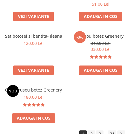
51,00 Lei
VEZI VARIANTE
ADAUGA IN COS
Set botosei si bentita- Ileana
Trusou botez Greenery
-3%
120,00 Lei
340,00 Lei
330,00 Lei
VEZI VARIANTE
ADAUGA IN COS
Cutie trusou botez Greenery
NOU
180,00 Lei
ADAUGA IN COS
1
2
3
31