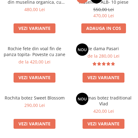
din muselina organica, cu
muselina- ALB- 10 piese
detalii brodate - Lavanda
480,00 Lei
550,00 Lei
470,00 Lei
VEZI VARIANTE
ADAUGA IN COS
Rochie fete din voal fin de
Ie dama Pasari
NOU
panza topita- Poveste cu zane
de la 280,00 Lei
de la 420,00 Lei
VEZI VARIANTE
VEZI VARIANTE
Rochita botez Sweet Blossom
Costumas botez traditional
NOU
Vlad
290,00 Lei
420,00 Lei
VEZI VARIANTE
VEZI VARIANTE