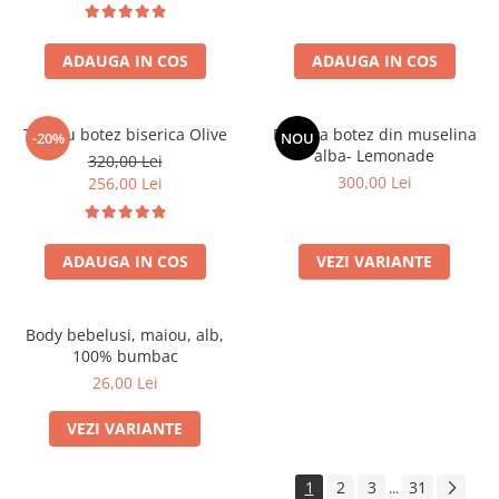
ADAUGA IN COS
ADAUGA IN COS
Trusou botez biserica Olive
Rochita botez din muselina
-20%
NOU
alba- Lemonade
320,00 Lei
300,00 Lei
256,00 Lei
ADAUGA IN COS
VEZI VARIANTE
Body bebelusi, maiou, alb,
100% bumbac
26,00 Lei
VEZI VARIANTE
1
2
3
31
...