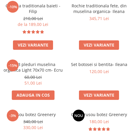
Camasa traditionala baieti -
Rochie traditionala fete, din
-10%
Filip
muselina organica- Ileana
210,00 Lei
345,71 Lei
de la 189,00 Lei
VEZI VARIANTE
VEZI VARIANTE
Set 3 pleduri muselina
Set botosei si bentita- Ileana
-15%
organica Light 70x70 cm- Ecru
120,00 Lei
60,00 Lei
51,00 Lei
ADAUGA IN COS
VEZI VARIANTE
Trusou botez Greenery
Cutie trusou botez Greenery
-3%
NOU
340,00 Lei
180,00 Lei
330,00 Lei