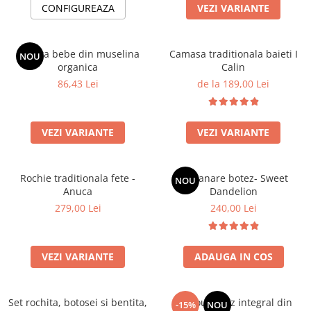
CONFIGUREAZA
VEZI VARIANTE
Botosei
Caciuli
Boneta bebe din muselina
Camasa traditionala baieti I
Fulare si esarfe
NOU
organica
Calin
Manusi
86,43 Lei
de la 189,00 Lei
Saci de dormit bebe
Prosoape
VEZI VARIANTE
VEZI VARIANTE
Perii de par bebe
Camasi Barbati
Rochie traditionala fete -
Lumanare botez- Sweet
NOU
Camasi baieti
Anuca
Dandelion
Body-uri bebe
279,00 Lei
240,00 Lei
VEZI VARIANTE
ADAUGA IN COS
Set rochita, botosei si bentita,
Trusou botez integral din
-15%
NOU